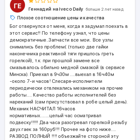
Геннадий
на Iveco Daily
больше 2 лет назад
Плохое соотношение цены и качества
Бог отвернулся от меня, когда я задумал поехать в
этот сервис!! По телефону узнал, что цены
демократичные..Запчасти все мои.. Все узлы
снимались без проблем( (только две гайки
наконечника реактивной тяги пришлось греть
горелкой), т.к. при прошлой замене все
смазывалось обильно медной смазкой (в сервисе
Минска). Приехал в 9ч30м .....выехал в 16ч40м
-около 7-и часов! Слесаря-исполнители
периодически отвлекались механиком на прочие
работы..... Качество работы исполнителей без
нареканий (сам присутствовал в робе целый день).
Механик НАСЧИТАЛ 16часов
нормативных.........целый час осматривал
подвеску!!!!! Два часа разогревал горелкой резьбу
двух гаек за 160руб!!! Прочее на фото ниже.....
РАЗВОД ПОЛНЫЙ !!!! объезжайте стороной эту