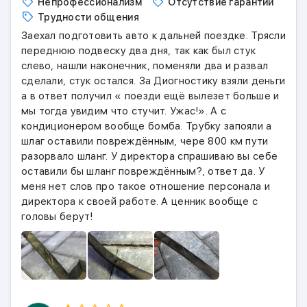
Непрофессионализм
Отсутствие гарантии
Трудности общения
Заехал подготовить авто к дальней поездке. Трясли
переднюю подвеску два дня, так как был стук
слево, нашли наконечник, поменяли два и развал
сделали, стук остался. За Диогностику взяли деньги
а в ответ получил « поезди ещё вылезет больше и
мы тогда увидим что стучит. Ужас!». А с
кондиционером вообще бомба. Трубку запояли а
шлаг оставили повреждённым, чере 800 км пути
разорвало шланг. У директора спрашиваю вы себе
оставили бы шланг повреждённым?, ответ да. У
меня нет слов про такое отношение персонала и
директора к своей работе. А ценник вообще с
головы берут!