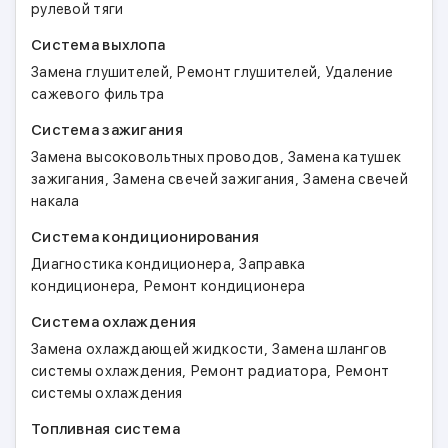
рулевой тяги
Система выхлопа
,
,
Замена глушителей
Ремонт глушителей
Удаление
сажевого фильтра
Система зажигания
,
Замена высоковольтных проводов
Замена катушек
,
,
зажигания
Замена свечей зажигания
Замена свечей
накала
Система кондиционирования
,
Диагностика кондиционера
Заправка
,
кондиционера
Ремонт кондиционера
Система охлаждения
,
Замена охлаждающей жидкости
Замена шлангов
,
,
системы охлаждения
Ремонт радиатора
Ремонт
системы охлаждения
Топливная система