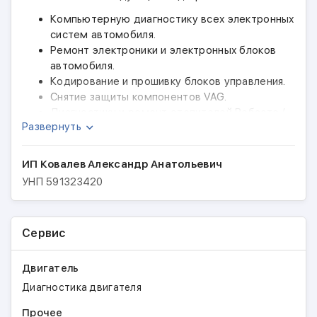
Компьютерную диагностику всех электронных
систем автомобиля.
Ремонт электроники и электронных блоков
автомобиля.
Кодирование и прошивку блоков управления.
Снятие защиты компонентов VAG.
Диагностику и ремонт отопителей Вебасто /
Развернуть
WEBASTO и Эберспехер / Eberspächer.
Доработку догревателей в предпусковые
подогреватели.
ИП Ковалев Александр Анатольевич
Установку автономных отопителей.
УНП
591323420
Диагностику автомобилей TESLA.
Установку SIM карт в автомобили TESLA.
Обновление карт навигации TESLA.
Сервис
Смена региона TESLA на Европу.
Пожалуйста, не забывайте оставить отзыв о нашей
Двигатель
работе. Это позволит нам повысить качество
Диагностика двигателя
оказываемых услуг.
Прочее