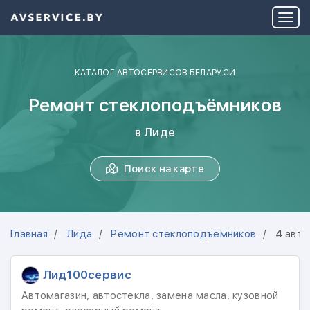
КАТАЛОГ АВТОСЕРВИСОВ БЕЛАРУСИ
Ремонт стеклоподъёмников
в Лиде
Поиск на карте
Главная
Лида
Ремонт стеклоподъёмников
4 авто
Лид100сервис
Автомагазин, автостекла, замена масла, кузовной