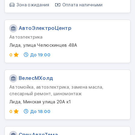
Зона ожидания
Оплата наличными
АвтоЭлектроЦентр
Автоэлектрика
Лида, улица Челюскинцев 48А
0
До 19:00
ВелесМХолд
Автомойка, автоэлектрика, замена масла,
слесарный ремонт, шиномонтаж
Лида, Минская улица 20А к1
0
До 18:00
СпецАвтоТема