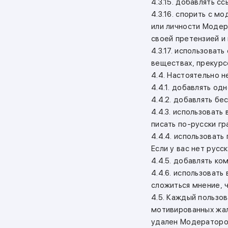
4.3.15. добавлять с
4.3.16. спорить с 
или личности Модер
своей претензией и 
4.3.17. использоват
веществах, прекурс
4.4. Настоятельно 
4.4.1. добавлять од
4.4.2. добавлять б
4.4.3. использовать
писать по-русски гр
4.4.4. использовать
Если у вас нет русс
4.4.5. добавлять ко
4.4.6. использоват
сложиться мнение, ч
4.5. Каждый пользов
мотивированных жал
удален Модераторо