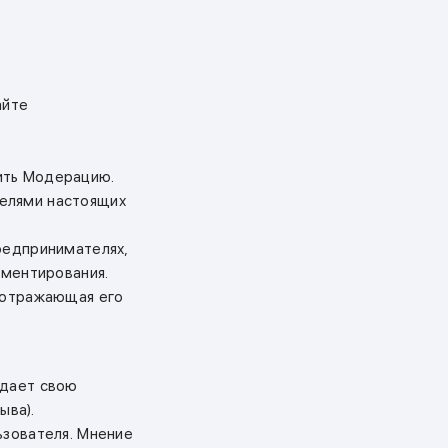
айте
ить Модерацию.
телями настоящих
редпринимателях,
мментирования.
, отражающая его
ждает свою
ыва).
ьзователя. Мнение