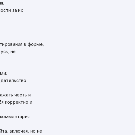
я.
ости за их
нтирования в форме,
усь, не
ми;
одательство
ажать честь и
бя корректно и
 комментария
йта, включая, но не