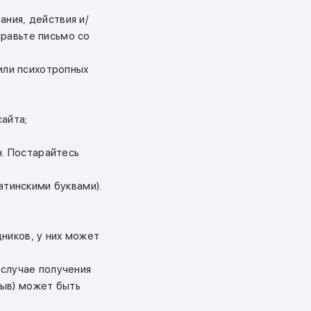
ния, действия и/
правьте письмо со
/или психотропных
сайта;
н. Постарайтесь
атинскими буквами).
ников, у них может
 случае получения
зыв) может быть