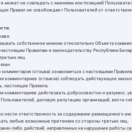
а может не совпадать с мнением или позицией Пользовател
оящих Правил не освобождает Пользователей от ответственн
ости.
раве:
сказывать собственное мнение относительно Объекта комме
настоящим Правилам и законодательству Республики Белар
ретьих лиц.
язан:
ия комментария (отзыва) ознакомиться с настоящими Правила
нии комментариев (отзывов) соблюдать действующее закон
ь, настоящие Правила;
нии комментариев действовать добросовестно и разумно, ув
 Пользователей, деловую репутацию организаций, вести се
ьно нести ответственность за содержание размещенного им
овать любые возможные претензии со стороны третьих лиц;
 каких-либо действий, направленных на нарушение работы са