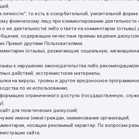
ций;
на личности", то есть в оскорбительной, унизительной форм
ому физическому лицу при комментировании деятельности 
 о ее деятельности) либо ответе на комментарии (отзывы) д
ообщения, содержащие нечестные приемы ведения дискуссий
х Правил другими Пользователями;
омментарии (отзывы), разжигающие социальную, межнацион
ризывы к нарушению законодательства либо рекомендации/и
ных действий, экстремистские материалы;
ссылки на вирусы, трояны и другое вредоносное программно
водства по их использованию;
информацию ограниченного доступа (государственную, служ
);
ь сайт для политических дискуссий;
ь чужие имена (ники) граждан, наименования организаций;
комментарии, носящие рекламный характер. По вопросам ра
нистрации сайта;