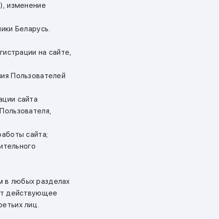
), изменение
ики Беларусь.
гистрации на сайте,
ния Пользователей
ации сайта
 Пользователя,
работы сайта;
рительного
м в любых разделах
ает действующее
ретьих лиц.