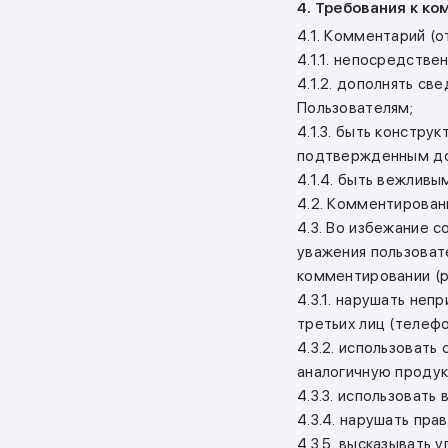
4. Требования к к
4.1. Комментарий (о
4.1.1. непосредстве
4.1.2. дополнять с
Пользователям;
4.1.3. быть констр
подтвержденным до
4.1.4. быть вежлив
4.2. Комментирован
4.3. Во избежание 
уважения пользоват
комментировании (р
4.3.1. нарушать не
третьих лиц (телефон
4.3.2. использовать
аналогичную продук
4.3.3. использовать
4.3.4. нарушать пра
4.3.5. высказывать 