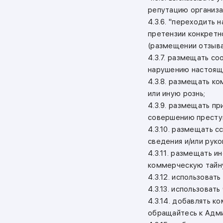
репутацию организа
4.3.6. "переходить 
претензии конкретн
(размещении отзыва
4.3.7. размещать с
нарушению настоящи
4.3.8. размещать к
или иную рознь;
4.3.9. размещать п
совершению преступ
4.3.10. размещать 
сведения и/или руко
4.3.11. размещать 
коммерческую тайну
4.3.12. использоват
4.3.13. использоват
4.3.14. добавлять 
обращайтесь к Адми