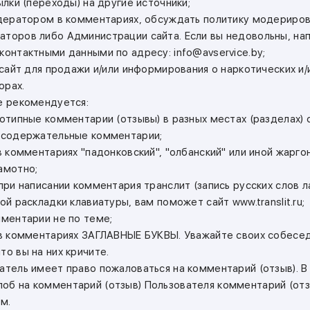
сылки (переходы) на другие источники;
модератором в комментариях, обсуждать политику модерирова
аторов либо Администрации сайта. Если вы недовольны, на
контактными данными по адресу: info@avservice.by;
ь сайт для продажи и/или информирования о наркотических и
орах.
не рекомендуется:
нотипные комментарии (отзывы) в разных местах (разделах) 
ессодержательные комментарии;
 в комментариях "падонковский", "олбанский" или иной жарго
амотно;
 при написании комментария транслит (запись русских слов л
кой раскладки клавиатуры, вам поможет сайт www.translit.ru;
мментарии не по теме;
ь в комментариях ЗАГЛАВНЫЕ БУКВЫ. Уважайте своих собесед
то вы на них кричите.
атель имеет право пожаловаться на комментарий (отзыв). В
об на комментарий (отзыв) Пользователя комментарий (от
м.