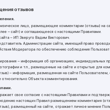
щения отзывов
деления.
– физическое лицо, размещающее комментарии (отзывы) на с
алее – сайт) и соглашающееся с настоящими Правилами.
сайта – ИП Зверуго Вадим Викторович.
редставитель Администрации сайта, имеющий право провод
ействия Модератора по обеспечению соблюдения Пользова
тирования – информация об организациях, индивидуальных п
фотографии и т.п., размещенные на сайте и открытые для ко
отзыв) – информация, размещенная на сайте Пользователем
 относительно Объекта комментирования.
илами.
выражает свое согласие с настоящими Правилами и подтвер
людению настоящих Правил размещением комментария (отз
отзыв), размещенный на сайте, отражает личное мнение Пол