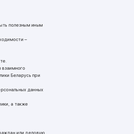
быть полезным иным
бходимости –
те.
ы взаимного
лики Беларусь при
персональных данных
ики, а также
 граждан или деловую