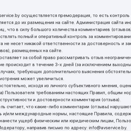
avservice.by осуществляется премодерация, то есть контрол
ляется до их размещения на сайте. Администрация сайта и
иц, что в силу большого количества комментариев (отзывов
твлять полный и оперативный контроль за комментирование
а не несет никакой ответственности за достоверность и за
вов), размещенных на сайте.
 оставляет за собой право рассматривать отзыв неограниче
е происходит в течение 3-х дней (за исключением выходны
 случаях, требующих дополнительного выяснения обстоятель
смотрения может увеличиться.
остоятельно, исходя из личного субъективного мнения, оце
а) Пользователя требованиям настоящих Правил, общим но
нструктивности и достоверности комментария (отзыва).
тель считает, что какие-либо комментарии (отзывы) нарушаю
сь и/или международные нормы, настоящие Правила, содер
 нанести ущерб физическим или юридическим лицам, Польз
дератору, направив письмо по адресу: info@avservice.by.