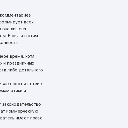
ь комментариев
нформирует всех
) она лишена
м. В связи с этим
конность
нное время, хотя
х и праздничных
ств либо детального
нивает соответствие
рмам этики и
т законодательство
жат коммерческую
ователь имеет право