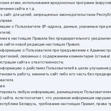
ерские атаки, использование вредоносных программ (вирусов
чения сайта и т.д.
ать сайт для целей, запрещенных законодательством Республ
вправе:
рмацию о Пользователе (IP-адреса, данные, указанные при ре
теля);
енения в настоящие Правила без предварительного уведомле
а сайте новой редакции настоящих Правил;
ь информацию о Пользователе при предъявлении к Администр
 претензий, связанных с содержанием комментария (отзыва)
страции сайта к ответственности;
 информацию о действиях Пользователей в целях улучшения 
остановить работу, изменить сайт либо его часть без предва
вателя.
ве:
дактировать любую информацию, размещенную Пользователе
х) сайта, если посчитает, что указанная информация наруш
еспублики Беларусь, требования настоящих Правил, права т