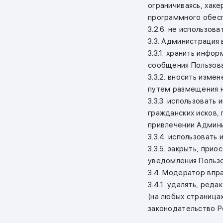
ограничиваясь, хак
программного обеспе
3.2.6. не использов
3.3. Администрация 
3.3.1. хранить инфо
сообщения Пользова
3.3.2. вносить изм
путем размещения н
3.3.3. использоват
гражданских исков,
привлечении Админи
3.3.4. использовать
3.3.5. закрыть, при
уведомления Пользо
3.4. Модератор впра
3.4.1. удалять, ре
(на любых страница
законодательство Р