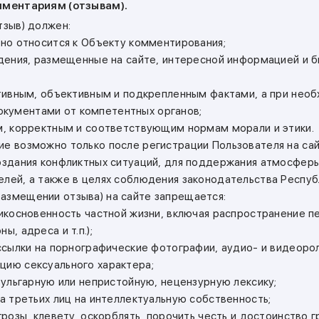
омментариям (отзывам).
тзыв) должен:
нно относится к Объекту комментирования;
ведения, размещенные на сайте, интересной информацией и 
уктивным, объективным и подкрепленным фактами, а при нео
кументами от компетентных органов;
ым, корректным и соответствующим нормам морали и этики.
ие возможно только после регистрации Пользователя на сай
создания конфликтных ситуаций, для поддержания атмосфер
елей, а также в целях соблюдения законодательства Респуб
азмещении отзыва) на сайте запрещается:
прикосновенность частной жизни, включая распространение 
ы, адреса и т.п.);
 ссылки на порнографические фотографии, аудио- и видеорол
цию сексуального характера;
 вульгарную или непристойную, нецензурную лексику;
ва третьих лиц на интеллектуальную собственность;
угрозы, клевету, оскорблять, порочить честь и достоинство