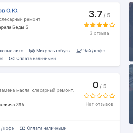
в О.Ю.
3.7
/ 5
 слесарный ремонт
ерала Беды 5
3 отзыва
ковые авто
Микроавтобусы
Чай / кофе
ия
Оплата наличными
0
/ 5
замена масла, слесарный ремонт,
Нет отзывов
цкевича 39А
 / кофе
Оплата наличными