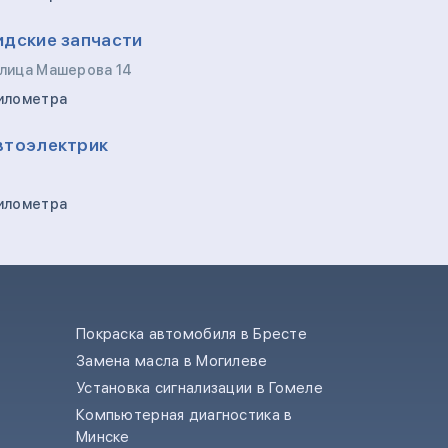
идские запчасти
улица Машерова 14
километра
втоэлектрик
километра
Покраска автомобиля в Бресте
Замена масла в Могилеве
е
Установка сигнализации в Гомеле
Компьютерная диагностика в
Минске