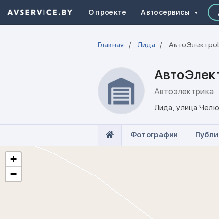
О проекте
Автосервисы
Главная
Лида
АвтоЭлектро
АвтоЭлек
Автоэлектрика
Лида
,
улица Челю
Фотографии
Публи
+
−