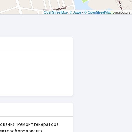
OpenStreetMap
,
© Jawg
-
© OpenStreetMap
contributors
,
,
дования
Ремонт генератора
лектрооборудования