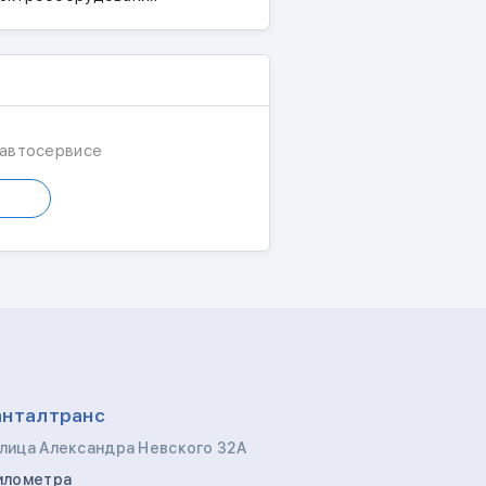
 автосервисе
анталтранс
улица Александра Невского 32А
километра