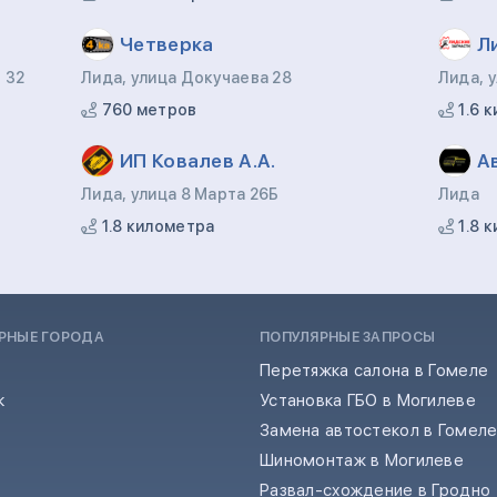
Четверка
Л
 32
Лида, улица Докучаева 28
Лида, 
760 метров
1.6 
ИП Ковалев А.А.
А
Лида, улица 8 Марта 26Б
Лида
1.8 километра
1.8 
РНЫЕ ГОРОДА
ПОПУЛЯРНЫЕ ЗАПРОСЫ
Перетяжка салона в Гомеле
к
Установка ГБО в Могилеве
Замена автостекол в Гомел
Шиномонтаж в Могилеве
Развал-схождение в Гродно