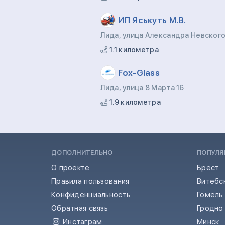
ИП Яськуть М.В.
Лида, улица Александра Невского
1.1 километра
Fox-Glass
Лида, улица 8 Марта 16
1.9 километра
ДОПОЛНИТЕЛЬНО
ПОПУЛЯ
О проекте
Брест
Правила пользования
Витебс
Конфиденциальность
Гомель
Обратная связь
Гродно
Инстаграм
Минск