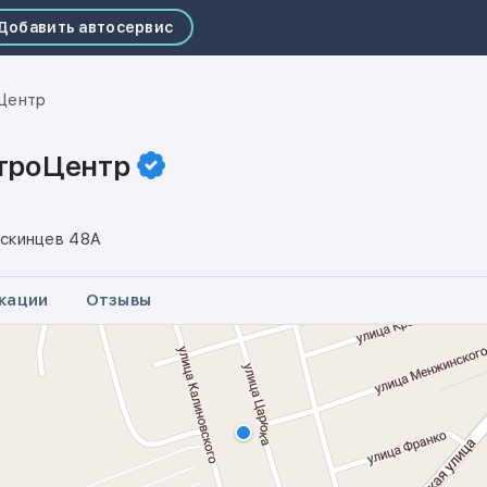
Добавить автосервис
Центр
троЦентр
скинцев 48А
кации
Отзывы