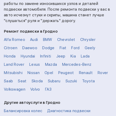
работы по замене износившихся узлов и деталей
подвески автомобиля. После ремонта подвески у вас в
авто исчезнут стуки и скрипы, машина станет лучше
"слушаться" руля и "держать" дорогу.
Ремонт подвески в Гродно
Alfa Romeo
Audi
BMW
Chevrolet
Chrysler
Citroen
Daewoo
Dodge
Fiat
Ford
Geely
Honda
Hyundai
Infiniti
Jeep
Kia
Lada
Land Rover
Lexus
Mazda
Mercedes-Benz
Mitsubishi
Nissan
Opel
Peugeot
Renault
Rover
Saab
Seat
Skoda
Subaru
Suzuki
Toyota
Volkswagen
Volvo
ГАЗ
Другие автоуслуги в Гродно
Балансировка колес
Диагностика подвески