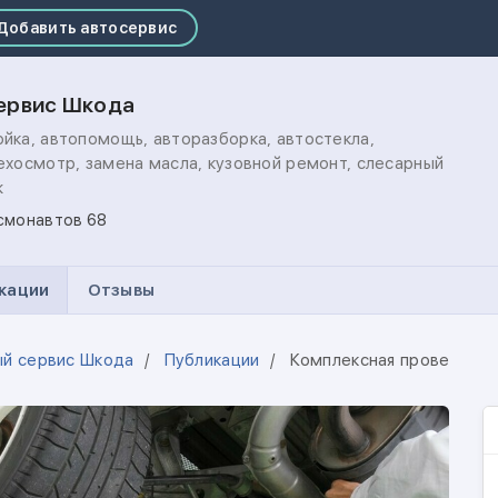
Добавить автосервис
ервис Шкода
йка, автопомощь, авторазборка, автостекла,
ехосмотр, замена масла, кузовной ремонт, слесарный
ж
смонавтов 68
кации
Отзывы
й сервис Шкода
Публикации
Комплексная проверка хо