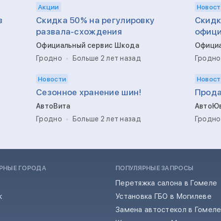
Акции
Новост
в
Скидка 50% на регулировку
Скидк
развала-схождения
офици
Официальный сервис Шкода
Официа
Гродно
Больше 2 лет назад
Гродно
Новости
Новост
Сезонное хранение шин!
Прода
АвтоВита
АвтоЮ
Гродно
Больше 2 лет назад
Гродно
РНЫЕ ГОРОДА
ПОПУЛЯРНЫЕ ЗАПРОСЫ
Перетяжка салона в Гомеле
к
Установка ГБО в Могилеве
Замена автостекол в Гомел