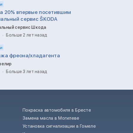
и
а 20% впервые посетившим
альный сервис ŠKODA
льный сервис Шкода
Больше 2 лет назад
и
жа фреона/хладагента
велир
Больше 3 лет назад
Покраска автомобиля в Бресте
Замена масла в Могилеве
е
Установка сигнализации в Гомеле