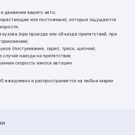
и движения вашего авто;
возрастающие или постоянные), которые ощущаются
корости;
 кузова (при проезде или объезде препятствий, при
торможении);
уков (постукивание, скрип, треск, щелчки);
в случае наезда на препятствия;
енная скорость износа автошин.
:00 ежедневно и распространяется на любые марки
ии