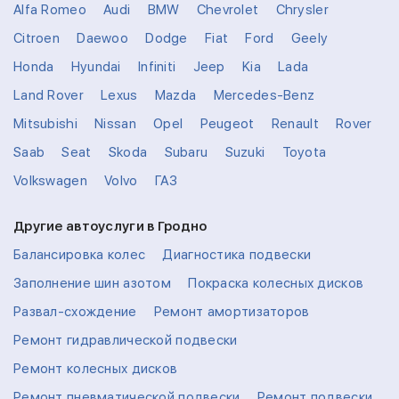
Alfa Romeo
Audi
BMW
Chevrolet
Chrysler
Citroen
Daewoo
Dodge
Fiat
Ford
Geely
Honda
Hyundai
Infiniti
Jeep
Kia
Lada
Land Rover
Lexus
Mazda
Mercedes-Benz
Mitsubishi
Nissan
Opel
Peugeot
Renault
Rover
Saab
Seat
Skoda
Subaru
Suzuki
Toyota
Volkswagen
Volvo
ГАЗ
Другие автоуслуги в Гродно
Балансировка колес
Диагностика подвески
Заполнение шин азотом
Покраска колесных дисков
Развал-схождение
Ремонт амортизаторов
Ремонт гидравлической подвески
Ремонт колесных дисков
Ремонт пневматической подвески
Ремонт подвески