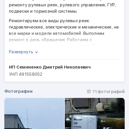
ремонту рулевых реек, рулевого управления, ГУР,
подвески и тормозной системы.
Ремонтируем все виды рулевых реек:
гидравлические, электрические и механические, на
все марки и модели автомобилей. Выполним
ремонт в день обращения. Работаем с
физическими и юридическими лицами. Принимаем
Развернуть
любую форму оплаты. Наличие запасных частей на
складе.
ИП Семененко Дмитрий Николаевич
УНП
491558052
Фотографии
11 фотографий