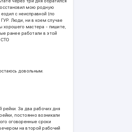
ьтате через три дня обратился
восстановил мою родную
я ездил с неисправной (по
 ГУР. Люди, ни в коем случае
ты хорошего мастера - пишите,
рые ранее работали в этой
 СТО
 остаюсь довольным.
 рейки. За два рабочих дня
рейки, постоянно возникали
рого оговоренные сроки
вечером на второй рабочий