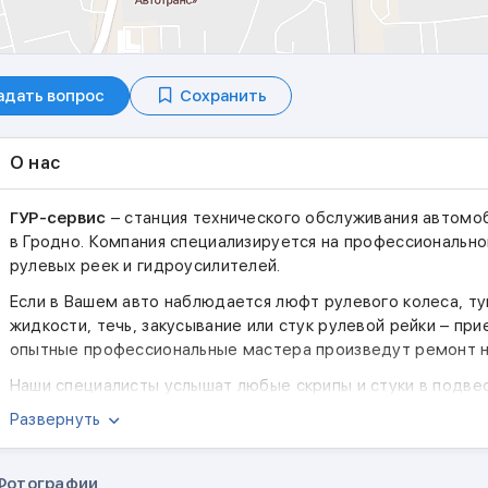
адать вопрос
Сохранить
О нас
ГУР-сервис
– станция технического обслуживания автомоб
в Гродно. Компания специализируется на профессиональн
рулевых реек и гидроусилителей.
Если в Вашем авто наблюдается люфт рулевого колеса, ту
жидкости, течь, закусывание или стук рулевой рейки – при
опытные профессиональные мастера произведут ремонт н
Наши специалисты услышат любые скрипы и стуки в подве
управлении Вашего автомобиля, безошибочно установят и
Развернуть
этих скрипов и стуков.
СТО "​ГУР-Сервис" оказывает следующие виды услуг:
Фотографии