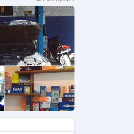
лей
стей
рода слесарные работы
9-22-82
омобиля
кое обслуживание различных
ем необходимым для
м, включая дилерское
мальные сроки (в день заказа)
ожность приобрести