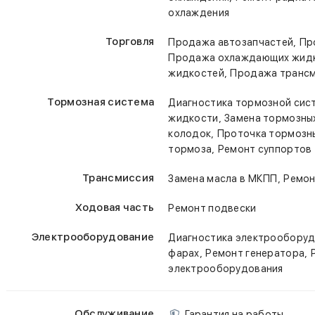
охлаждения
Торговля
,
Продажа автозапчастей
Пр
Продажа охлаждающих жид
,
жидкостей
Продажа трансм
Тормозная система
Диагностика тормозной сис
,
жидкости
Замена тормозны
,
колодок
Проточка тормозн
,
тормоза
Ремонт суппортов
Трансмиссия
,
Замена масла в МКПП
Ремо
Ходовая часть
Ремонт подвески
Электрооборудование
Диагностика электрообору
,
,
фарах
Ремонт генератора
электрооборудования
Обслуживание
Гарантия на работы