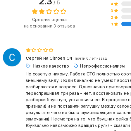
2.3
/ 5
4
3
2
Средняя оценка
1
на основании 3 отзывов
Сергей
на Citroen C4
почти 6 лет назад
Низкое качество
Непрофессионализм
Не советую никому. Работа СТО полностью соо
внешнему виду. Люди банально не умеют восста
разбираются в вопросе. Однозначно приговорил
переспрашивал три раза - нет, восстановить не 
разборки бэушную, установили её. В процессе 
признали) и не поставили заглушку между сало
результате чего не было шумоизоляции в салон
замечания). Несмотря на то, что бэушная рейка
(буквально невозможно вращать руль) - сказали