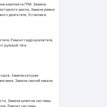
 авто в наличие и под заказ.
,
ена комплекта ГРМ
Замена
м.
,
моторного масла
Замена ремня
,
ты и услуги, в том числе на
вого двигателя
Установка
анковской карты.
,
,
ителя
Ремонт гидроусилителя
т рулевой тяги
,
водов
Замена катушек
,
жигания
Замена свечей накала
,
сти
Замена шлангов системы
,
ора
Ремонт системы