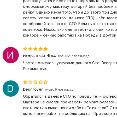
развоздушится и все станет нормально. В резул
к нормальному мастеру, который без проблем 
рейку. Однако из-за того, что я до этого три дн
совету "специалистов" данного СТО) - лёг насос
не обращайтесь на это СТО. Если нужны контак
поделюсь. Насколько мне известно, люди, кото
конторе - сейчас работают на Победы в другой
Игорь
на Audi A4
больше 7 лет назад
Часто пользуюсь услугами данного Сто. Всегда
Рекомендую.
Desnroyer
около 9 лет назад
Обратился в данное СТО по поводу течи рулевой
мастера не смогли произвести ремонт рулевой 
сложности в выполнении работы "с их слов". Ст
выполнения работ не соблюдаются. При звонке 