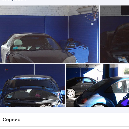
ремонт и реставрация рулевых реек и гидроусилите
ремонт рулевого управления
ремонт тормозной системы (ремонт суппортов)
ремонт подвески
замена сцепления
ремонт системы охлаждения
замена ремней ГРМ
замена фильтров, масел и других технических жидко
замена расходных материалов, а также различного 
Новинка – выезд специалиста к заказчику: +375 (29) 88
компьютерная диагностика всех рабочих систем авт
ремонт автоэлектрики
"ГУР-Сервис" осуществляет квалифицированное техничес
марок легковых авто и микроавтобусов и располагает вс
профессионального качественного ремонта оборудование
программное обеспечение. Все работы выполняются в мини
и по доступным ценам.
Сервис
Для нужд СТО функционирует автомагазин, где есть возм