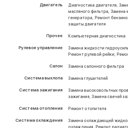
оригинальные, а также неоригинальные запчасти для вашего
Двигатель
,
Диагностика двигателя
Зам
Налажена оперативная доставка запчастей по низким цена
,
масляного фильтра
Замена 
,
"ГУР-Сервис" предоставляет гарантию на выполненные рабо
генератора
Ремонт бензино
приобретенные запчасти.
защиты двигателя
Возможен наличный расчет, безналичный и посредством б
Прочее
Компьютерная диагностика
Рулевое управление
Замена жидкости гидроусил
,
Ремонт рулевой рейки
Ремон
Салон
Замена салонного фильтра
Система выхлопа
Замена глушителей
Система зажигания
Замена высоковольтных про
,
зажигания
Замена свечей за
Система отопления
Ремонт отопителя
Система охлаждения
Замена охлаждающей жидко
,
охлаждения
Ремонт радиат