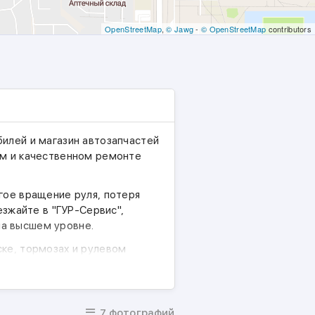
OpenStreetMap
,
© Jawg
-
© OpenStreetMap
contributors
илей и магазин автозапчастей
ом и качественном ремонте
гое вращение руля, потеря
езжайте в "ГУР-Сервис",
а высшем уровне.
ске, тормозах и рулевом
 оперативно устранят причины
7 фотографий