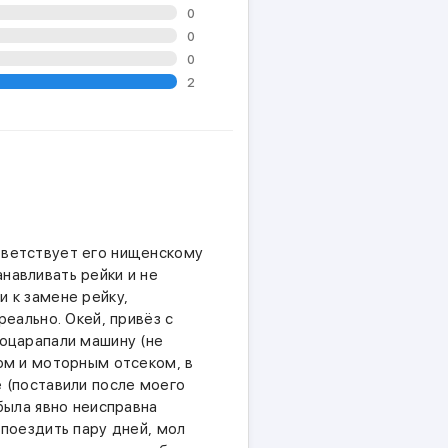
0
0
0
2
тветствует его нищенскому
навливать рейки и не
и к замене рейку,
реально. Окей, привёз с
поцарапали машину (не
ном и моторным отсеком, в
е (поставили после моего
 была явно неисправна
 поездить пару дней, мол