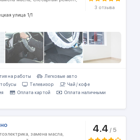
3 отзыва
цкая улица 1/1
тия на работы
Легковые авто
тобусы
Телевизор
Чай / кофе
ия
Оплата картой
Оплата наличными
дно
4.4
/ 5
тоэлектрика, замена масла,