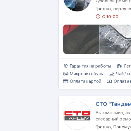
кузовной ремон
Гродно, переул
С 10:00
Гарантия на работы
Лег
Микроавтобусы
Чай / к
Оплата картой
Оплата 
СТО "Танде
Автомагазин, ав
слесарный ремо
Гродно, Понемун