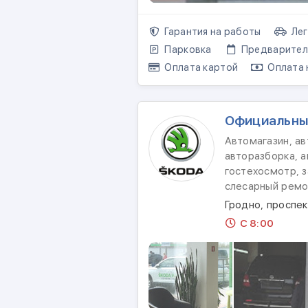
Гарантия на работы
Лег
Парковка
Предваритель
Оплата картой
Оплата 
Официальны
Автомагазин, а
авторазборка, а
гостехосмотр, з
слесарный ремо
Гродно, проспе
С 8:00