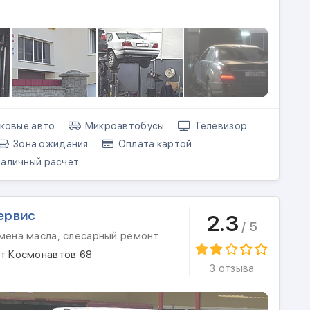
ковые авто
Микроавтобусы
Телевизор
Зона ожидания
Оплата картой
аличный расчет
ервис
2.3
/ 5
амена масла, слесарный ремонт
кт Космонавтов 68
3 отзыва