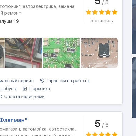
5
/ 5
тотюнинг, автоэлектрика, замена
ый ремонт
5 отзывов
елуша 19
альный сервис
Гарантия на работы
тобусы
Парковка
Оплата наличными
"Флагман"
5
/ 5
омагазин, автомойка, автостекла,
замена масла, слесарный ремонт,