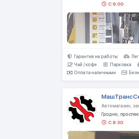
С 9:00
Гарантия на работы
Лег
Чай / кофе
Парковка
Оплата наличными
Безн
МашТрансС
Автомагазин, з
Гродно, проспе
С 8:30