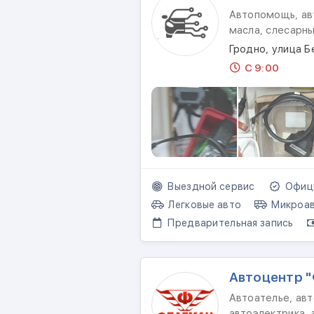
Автопомощь, ав
масла, слесарн
Гродно, улица Б
С 9:00
Выездной сервис
Офици
Легковые авто
Микроав
Предварительная запись
Автоцентр 
Автоателье, авт
автоэлектрика, 