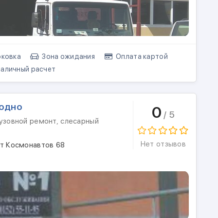
ковка
Зона ожидания
Оплата картой
аличный расчет
родно
0
/ 5
кузовной ремонт, слесарный
Нет отзывов
кт Космонавтов 68