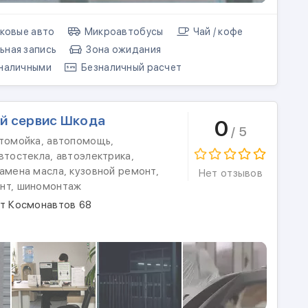
ковые авто
Микроавтобусы
Чай / кофе
ная запись
Зона ожидания
наличными
Безналичный расчет
й сервис Шкода
0
/ 5
втомойка, автопомощь,
втостекла, автоэлектрика,
амена масла, кузовной ремонт,
Нет отзывов
нт, шиномонтаж
кт Космонавтов 68