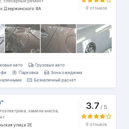
т, слесарный ремонт
8 отзывов
ок Дзержинского 8А
ковые авто
Грузовые авто
офе
Парковка
Зона ожидания
наличными
Безналичный расчет
м"
3.7
/ 5
тоэлектрика, замена масла,
нт
9 отзывов
ьская улица 2Е