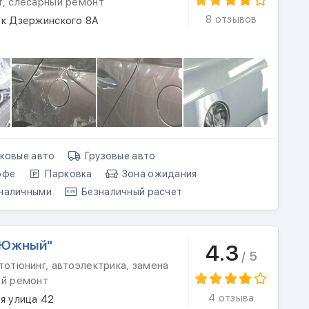
т, слесарный ремонт
8 отзывов
ок Дзержинского 8А
ковые авто
Грузовые авто
офе
Парковка
Зона ожидания
наличными
Безналичный расчет
"Южный"
4.3
/ 5
тотюнинг, автоэлектрика, замена
ый ремонт
4 отзыва
я улица 42