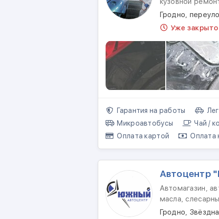
кузовной ремон
Гродно, переул
Уже закрыто
Гарантия на работы
Лег
Микроавтобусы
Чай / к
Оплата картой
Оплата 
Автоцентр 
Автомагазин, ав
масла, слесарн
Гродно, Звёздна