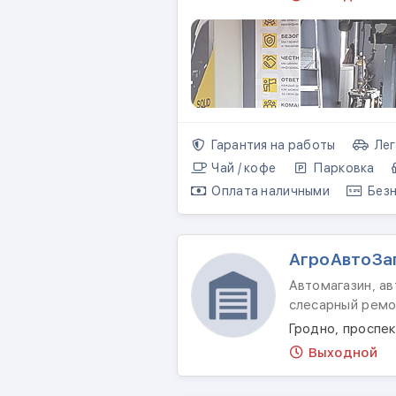
Гарантия на работы
Лег
Чай / кофе
Парковка
Оплата наличными
Безн
АгроАвтоЗа
Автомагазин, ав
слесарный ремо
Гродно, проспе
Выходной