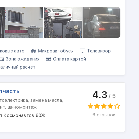
ковые авто
Микроавтобусы
Телевизор
Зона ожидания
Оплата картой
аличный расчет
пчасть
4.3
/ 5
тоэлектрика, замена масла,
нт, шиномонтаж
6 отзывов
кт Космонавтов 60Ж