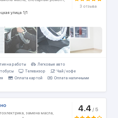
3 отзыва
цкая улица 1/1
тия на работы
Легковые авто
тобусы
Телевизор
Чай / кофе
ия
Оплата картой
Оплата наличными
дно
4.4
/ 5
тоэлектрика, замена масла,