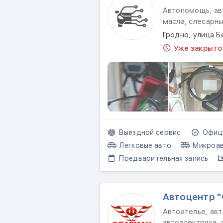
Автопомощь, ав
масла, слесарн
Гродно, улица Б
Уже закрыто
Выездной сервис
Офици
Легковые авто
Микроав
Предварительная запись
Автоцентр 
Автоателье, авт
автоэлектрика, 