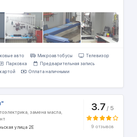
ковые авто
Микроавтобусы
Телевизор
Парковка
Предварительная запись
картой
Оплата наличными
м"
3.7
/ 5
тоэлектрика, замена масла,
нт
9 отзывов
ьская улица 2Е