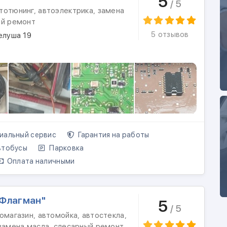
5
/ 5
тотюнинг, автоэлектрика, замена
ый ремонт
5 отзывов
елуша 19
альный сервис
Гарантия на работы
тобусы
Парковка
Оплата наличными
"Флагман"
5
/ 5
омагазин, автомойка, автостекла,
замена масла, слесарный ремонт,