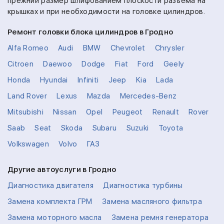
прежний размер шлифованием плоскости разъема на
крышках и при необходимости на головке цилиндров.
Ремонт головки блока цилиндров в Гродно
Alfa Romeo
Audi
BMW
Chevrolet
Chrysler
Citroen
Daewoo
Dodge
Fiat
Ford
Geely
Honda
Hyundai
Infiniti
Jeep
Kia
Lada
Land Rover
Lexus
Mazda
Mercedes-Benz
Mitsubishi
Nissan
Opel
Peugeot
Renault
Rover
Saab
Seat
Skoda
Subaru
Suzuki
Toyota
Volkswagen
Volvo
ГАЗ
Другие автоуслуги в Гродно
Диагностика двигателя
Диагностика турбины
Замена комплекта ГРМ
Замена масляного фильтра
Замена моторного масла
Замена ремня генератора