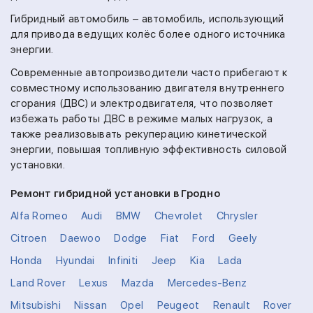
Гибридный автомобиль – автомобиль, использующий
для привода ведущих колёс более одного источника
энергии.
Современные автопроизводители часто прибегают к
совместному использованию двигателя внутреннего
сгорания (ДВС) и электродвигателя, что позволяет
избежать работы ДВС в режиме малых нагрузок, а
также реализовывать рекуперацию кинетической
энергии, повышая топливную эффективность силовой
установки.
Ремонт гибридной установки в Гродно
Alfa Romeo
Audi
BMW
Chevrolet
Chrysler
Citroen
Daewoo
Dodge
Fiat
Ford
Geely
Honda
Hyundai
Infiniti
Jeep
Kia
Lada
Land Rover
Lexus
Mazda
Mercedes-Benz
Mitsubishi
Nissan
Opel
Peugeot
Renault
Rover