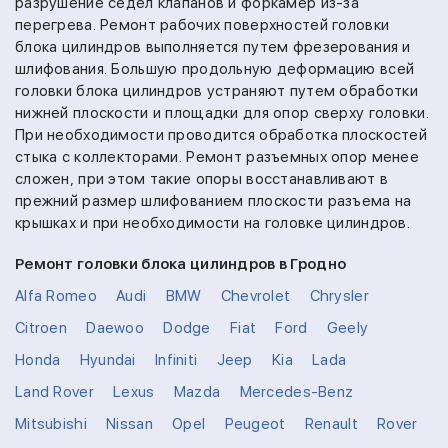
разрушение седел клапанов и форкамер из-за
перегрева. Ремонт рабочих поверхностей головки
блока цилиндров выполняется путем фрезерования и
шлифования. Большую продольную деформацию всей
головки блока цилиндров устраняют путем обработки
нижней плоскости и площадки для опор сверху головки.
При необходимости проводится обработка плоскостей
стыка с коллекторами. Ремонт разъемных опор менее
сложен, при этом такие опоры восстанавливают в
прежний размер шлифованием плоскости разъема на
крышках и при необходимости на головке цилиндров.
Ремонт головки блока цилиндров в Гродно
Alfa Romeo
Audi
BMW
Chevrolet
Chrysler
Citroen
Daewoo
Dodge
Fiat
Ford
Geely
Honda
Hyundai
Infiniti
Jeep
Kia
Lada
Land Rover
Lexus
Mazda
Mercedes-Benz
Mitsubishi
Nissan
Opel
Peugeot
Renault
Rover