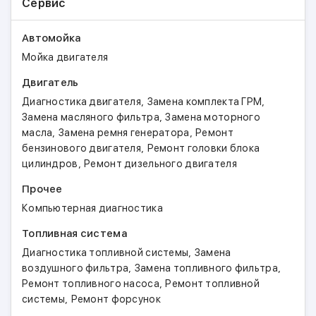
автомобилей МАЗ с двигателем Д-260 для
Сервис
эксплуатации с двигателями ЯМЗ различных
модификаций.
Автомойка
Диагностика, регулировка и ремонт всех
Мойка двигателя
видов ТНВД и форсунок двигателей (ЕВРО-0,
ЕВРО-1, ЕВРО-2, ЕВРО-3) автомобилей МАЗ,
Двигатель
КамАЗ, а также тракторов и спецтехники всех
,
,
Диагностика двигателя
Замена комплекта ГРМ
модификаций.
,
Замена масляного фильтра
Замена моторного
Диагностика систем электронного управления
,
,
масла
Замена ремня генератора
Ремонт
дизельных и бензиновых двигателей
,
бензинового двигателя
Ремонт головки блока
импортного и отечественного производства,
,
цилиндров
Ремонт дизельного двигателя
оборудованных электронными блоками
управления с системами питания COMMON
Прочее
RAIL (Дв. ММЗ, Д 245.253, Д 245.553, Д
Компьютерная диагностика
245.4353, Д 245.7Е3, Д 245.9Е3, Д 245.30Е3,
Д 245.35Е3, Д 260.5Е3, Д 260.11Е3, Д 260.12Е3)
Топливная система
фирмы Bosch. Чтение и стирание из памяти
,
Диагностика топливной системы
Замена
ошибок бортовой системы диагностики.
,
,
воздушного фильтра
Замена топливного фильтра
,
Ремонт топливного насоса
Ремонт топливной
,
системы
Ремонт форсунок