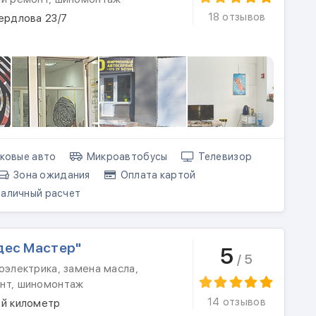
18 отзывов
ердлова 23/7
ковые авто
Микроавтобусы
Телевизор
Зона ожидания
Оплата картой
аличный расчет
дес Мастер"
5
/ 5
оэлектрика, замена масла,
нт, шиномонтаж
14 отзывов
-й километр