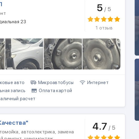
П
5
/ 5
онт
диальная 23
1 отзыв
ковые авто
Микроавтобусы
Интернет
ная запись
Оплата картой
аличный расчет
Качества"
4.7
/ 5
томойка, автоэлектрика, замена
ый ремонт, шиномонтаж