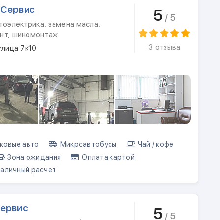
-Сервис
5
/ 5
тоэлектрика, замена масла,
нт, шиномонтаж
3 отзыва
улица 7к10
ковые авто
Микроавтобусы
Чай / кофе
Зона ожидания
Оплата картой
аличный расчет
сервис
5
/ 5