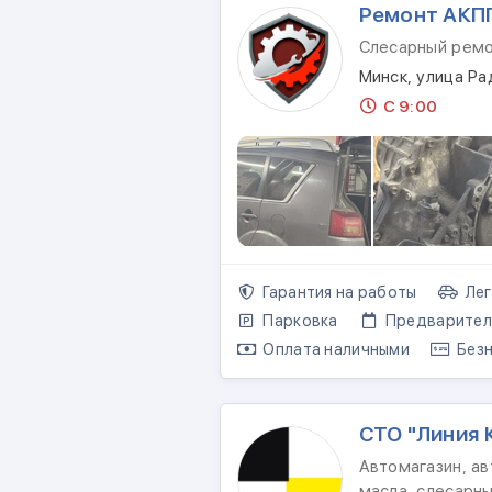
Ремонт АКП
Слесарный рем
Минск, улица Ра
С 9:00
Гарантия на работы
Лег
Парковка
Предваритель
Оплата наличными
Безн
СТО "Линия 
Автомагазин, ав
масла, слесарн