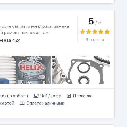
5
/ 5
тостекла, автоэлектрика, замена
ый ремонт, шиномонтаж
3 отзыва
анеева 42А
тия на работы
Чай / кофе
Парковка
картой
Оплата наличными