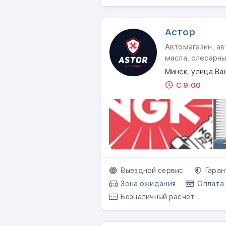
Астор
Автомагазин, ав
масла, слесарн
Минск, улица В
С 9:00
Выездной сервис
Гаран
Зона ожидания
Оплата 
Безналичный расчет