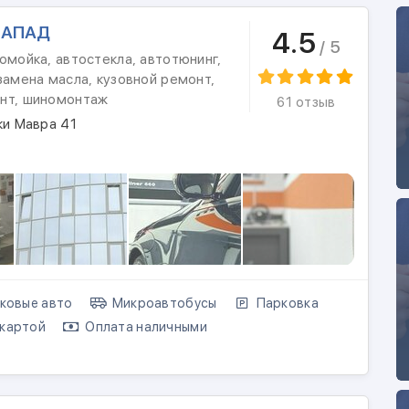
ЗАПАД
4.5
/ 5
омойка, автостекла, автотюнинг,
замена масла, кузовной ремонт,
нт, шиномонтаж
61 отзыв
ки Мавра 41
ковые авто
Микроавтобусы
Парковка
картой
Оплата наличными