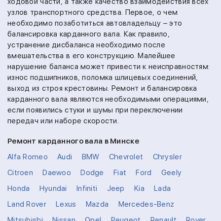
ходовой части, а также качество взаимодействия всех
узлов транспортного средства. Первое, о чем
необходимо позаботиться автовладельцу – это
балансировка карданного вала. Как правило,
устранение дисбаланса необходимо после
вмешательства в его конструкцию. Малейшее
нарушение баланса может привести к неисправностям:
износ подшипников, поломка шлицевых соединений,
выход из строя крестовины. Ремонт и балансировка
карданного вала являются необходимыми операциями,
если появились стуки и шумы при переключении
передач или наборе скорости.
Ремонт карданного вала в Минске
Alfa Romeo
Audi
BMW
Chevrolet
Chrysler
Citroen
Daewoo
Dodge
Fiat
Ford
Geely
Honda
Hyundai
Infiniti
Jeep
Kia
Lada
Land Rover
Lexus
Mazda
Mercedes-Benz
Mitsubishi
Nissan
Opel
Peugeot
Renault
Rover