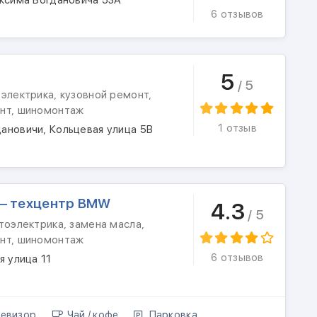
аксима Богдановича 53А
6 отзывов
5
/ 5
электрика, кузовной ремонт,
нт, шиномонтаж
1 отзыв
ановичи, Кольцевая улица 5В
 – техцентр BMW
4.3
/ 5
тоэлектрика, замена масла,
нт, шиномонтаж
6 отзывов
я улица 11
евизор
Чай / кофе
Парковка