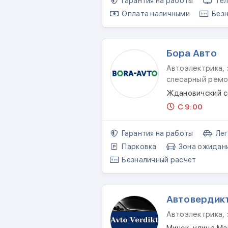
Гарантия на работы
Тел
Оплата наличными
Безн
Бора Авто
Автоэлектрика, 
слесарный ремо
Ждановичский с
С 9:00
Гарантия на работы
Лег
Парковка
Зона ожидан
Безналичный расчет
Автовердик
Автоэлектрика,