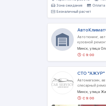
Зона ожидания
Оплата 
Безналичный расчет
АвтоКлимат
Автотюнинг, авт
кузовной ремон
Минск, улица О
С 9:00
СТО "АЖУР"
Автомагазин, ав
слесарный ремо
Минск, улица Жи
С 9:00