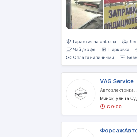
Гарантия на работы
Лег
Чай / кофе
Парковка
Оплата наличными
Безн
VAG Service
Автоэлектрика,
Минск, улица Су
С 9:00
ФорсажАвт