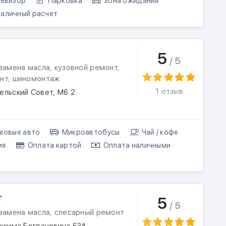
евизор
Парковка
Зона ожидания
аличный расчет
5
/ 5
замена масла, кузовной ремонт,
нт, шиномонтаж
1 отзыв
ельский Совет, М6 2
ковые авто
Микроавтобусы
Чай / кофе
ия
Оплата картой
Оплата наличными
т
5
/ 5
 замена масла, слесарный ремонт