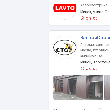
Автоэлектрика,
Минск, улица О
С 9:00
ВэлариСерв
Автомагазин, ав
масла, кузовной
шиномонтаж
Минск, Тростене
С 9:00