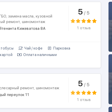
5
/ 5
ГБО, замена масла, кузовной
ный ремонт, шиномонтаж
1 отзыв
ейтенанта Кижеватова 8А
тобусы
Чай / кофе
Парковка
картой
Оплата наличными
5
/ 5
 слесарный ремонт, шиномонтаж
дый переулок 11
1 отзыв