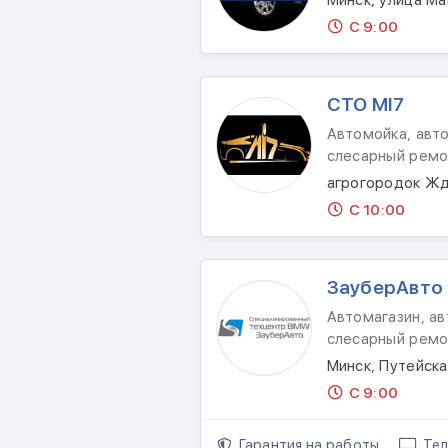
Минск, улица М
С 9:00
CТО МI7
Автомойка, авто
слесарный ремо
агрогородок Жд
С 10:00
ЗауберАвто
Автомагазин, ав
слесарный ремо
Минск, Путейска
С 9:00
Гарантия на работы
Тел