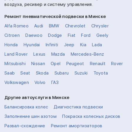
воздуха, ресивер и систему управления.
Ремонт пневматической подвески в Минске
Alfa Romeo
Audi
BMW
Chevrolet
Chrysler
Citroen
Daewoo
Dodge
Fiat
Ford
Geely
Honda
Hyundai
Infiniti
Jeep
Kia
Lada
Land Rover
Lexus
Mazda
Mercedes-Benz
Mitsubishi
Nissan
Opel
Peugeot
Renault
Rover
Saab
Seat
Skoda
Subaru
Suzuki
Toyota
Volkswagen
Volvo
ГАЗ
Другие автоуслуги в Минске
Балансировка колес
Диагностика подвески
Заполнение шин азотом
Покраска колесных дисков
Развал-схождение
Ремонт амортизаторов