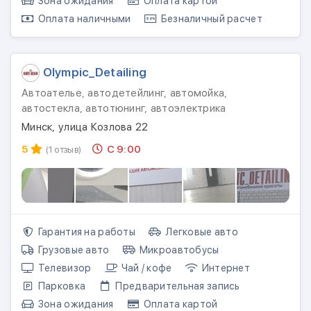
Зона ожидания
Оплата картой
Оплата наличными
Безналичный расчет
Olympic_Detailing
Автоателье, автодетейлинг, автомойка,
автостекла, автотюнинг, автоэлектрика
Минск, улица Козлова 22
5
С 9:00
(1 отзыв)
Гарантия на работы
Легковые авто
Грузовые авто
Микроавтобусы
Телевизор
Чай / кофе
Интернет
Парковка
Предварительная запись
Зона ожидания
Оплата картой