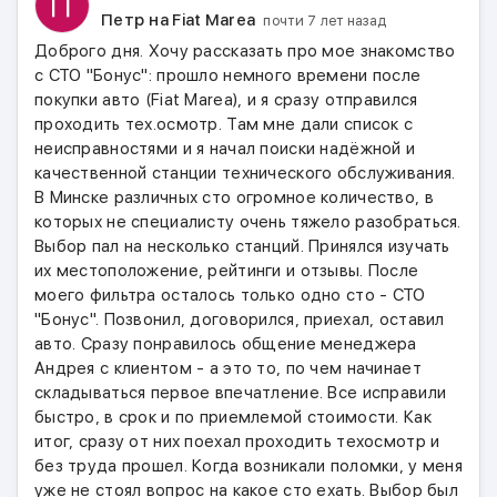
Петр
на Fiat Marea
почти 7 лет назад
Доброго дня. Хочу рассказать про мое знакомство
с СТО "Бонус": прошло немного времени после
покупки авто (Fiat Marea), и я сразу отправился
проходить тех.осмотр. Там мне дали список с
неисправностями и я начал поиски надёжной и
качественной станции технического обслуживания.
В Минске различных сто огромное количество, в
которых не специалисту очень тяжело разобраться.
Выбор пал на несколько станций. Принялся изучать
их местоположение, рейтинги и отзывы. После
моего фильтра осталось только одно сто - СТО
"Бонус". Позвонил, договорился, приехал, оставил
авто. Сразу понравилось общение менеджера
Андрея с клиентом - а это то, по чем начинает
складываться первое впечатление. Все исправили
быстро, в срок и по приемлемой стоимости. Как
итог, сразу от них поехал проходить техосмотр и
без труда прошел. Когда возникали поломки, у меня
уже не стоял вопрос на какое сто ехать. Выбор был