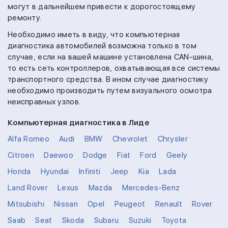
могут в дальнейшем привести к дорогостоящему
ремонту.
Необходимо иметь в виду, что компьютерная
диагностика автомобилей возможна только в том
случае, если на вашей машине установлена CAN-шина,
то есть сеть контроллеров, охватывающая все системы
транспортного средства. В ином случае диагностику
необходимо производить путем визуального осмотра
неисправных узлов.
Компьютерная диагностика в Лиде
Alfa Romeo
Audi
BMW
Chevrolet
Chrysler
Citroen
Daewoo
Dodge
Fiat
Ford
Geely
Honda
Hyundai
Infiniti
Jeep
Kia
Lada
Land Rover
Lexus
Mazda
Mercedes-Benz
Mitsubishi
Nissan
Opel
Peugeot
Renault
Rover
Saab
Seat
Skoda
Subaru
Suzuki
Toyota