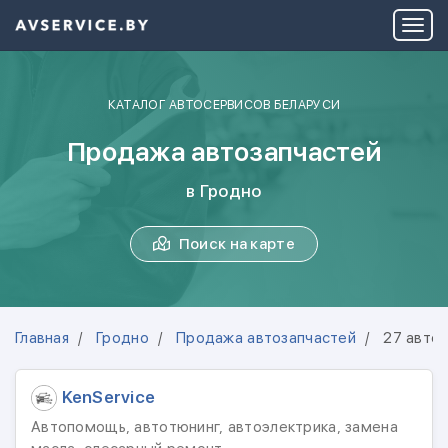
КАТАЛОГ АВТОСЕРВИСОВ БЕЛАРУСИ
Продажа автозапчастей
в Гродно
Поиск на карте
Главная
Гродно
Продажа автозапчастей
27 авто
KenService
Автопомощь, автотюнинг, автоэлектрика, замена