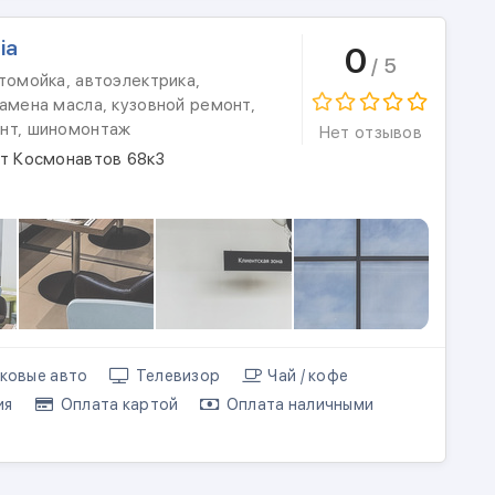
ia
0
/ 5
томойка, автоэлектрика,
амена масла, кузовной ремонт,
нт, шиномонтаж
Нет отзывов
кт Космонавтов 68к3
ковые авто
Телевизор
Чай / кофе
ия
Оплата картой
Оплата наличными