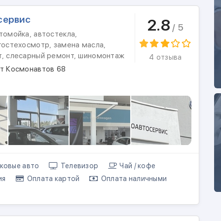
сервис
2.8
/ 5
томойка, автостекла,
гостехосмотр, замена масла,
т, слесарный ремонт, шиномонтаж
4 отзыва
кт Космонавтов 68
ковые авто
Телевизор
Чай / кофе
ия
Оплата картой
Оплата наличными