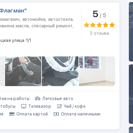
"Флагман"
5
/ 5
омагазин, автомойка, автостекла,
замена масла, слесарный ремонт,
3 отзыва
цкая улица 1/1
тия на работы
Легковые авто
тобусы
Телевизор
Чай / кофе
ия
Оплата картой
Оплата наличными