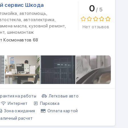
й сервис Шкода
0
/ 5
втомойка, автопомощь,
втостекла, автоэлектрика,
амена масла, кузовной ремонт,
Нет отзывов
нт, шиномонтаж
кт Космонавтов 68
рантия на работы
Легковые авто
Интернет
Парковка
Зона ожидания
Оплата картой
аличный расчет