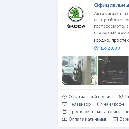
Официальны
Автомагазин, а
авторазборка, а
гостехосмотр, з
слесарный ремо
Гродно, проспе
До 20:00
Официальный сервис
Га
Телевизор
Чай / кофе
Предварительная запись
Оплата наличными
Безн