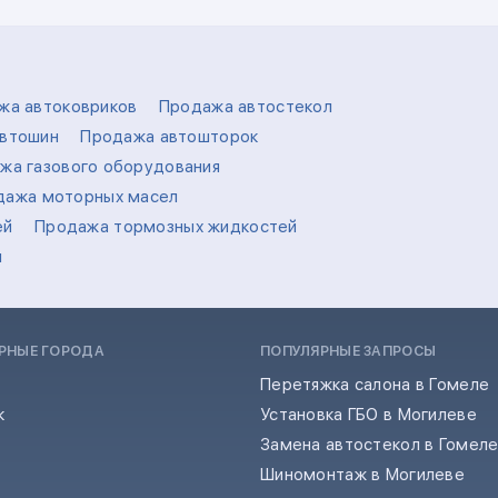
жа автоковриков
Продажа автостекол
втошин
Продажа автошторок
жа газового оборудования
дажа моторных масел
ей
Продажа тормозных жидкостей
л
РНЫЕ ГОРОДА
ПОПУЛЯРНЫЕ ЗАПРОСЫ
Перетяжка салона в Гомеле
к
Установка ГБО в Могилеве
Замена автостекол в Гомел
Шиномонтаж в Могилеве