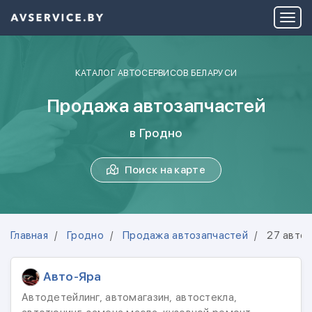
КАТАЛОГ АВТОСЕРВИСОВ БЕЛАРУСИ
Продажа автозапчастей
в Гродно
Поиск на карте
Главная
Гродно
Продажа автозапчастей
27 авто
Авто-Яра
Автодетейлинг, автомагазин, автостекла,