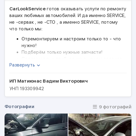
CarLookService
готов оказывать услуги по ремонту
ваших любимых автомобилей. И да именно SERVICE,
не -сервак , не -СТО , а именно SERVICE, потому
что только мы:
Отремонтируем и настроим только то - что
нужно!
Подберём только нужные запчасти!
Сделаем ваше прибывание в нашем сервисе
Развернуть
максимально комфортным!
Дадим гарантии на выполненные работы и
автозапчасти!
ИП Матиюнас Вадим Викторович
Максимально сбережём вашу нервную
УНП
193309942
систему!
А главное сэкономим ваше время!
Фотографии
9 фотографий
Добро пожаловать!