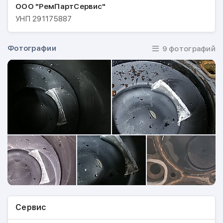
ООО "РемПартСервис"
УНП
291175887
Фотографии
9 фотографий
Сервис