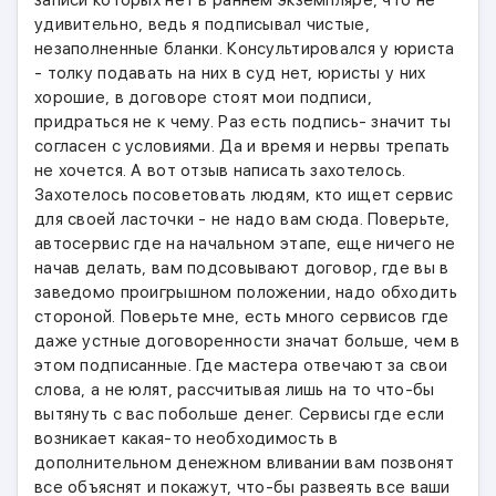
записи которых нет в раннем экземпляре, что не
удивительно, ведь я подписывал чистые,
незаполненные бланки. Консультировался у юриста
- толку подавать на них в суд нет, юристы у них
хорошие, в договоре стоят мои подписи,
придраться не к чему. Раз есть подпись- значит ты
согласен с условиями. Да и время и нервы трепать
не хочется. А вот отзыв написать захотелось.
Захотелось посоветовать людям, кто ищет сервис
для своей ласточки - не надо вам сюда. Поверьте,
автосервис где на начальном этапе, еще ничего не
начав делать, вам подсовывают договор, где вы в
заведомо проигрышном положении, надо обходить
стороной. Поверьте мне, есть много сервисов где
даже устные договоренности значат больше, чем в
этом подписанные. Где мастера отвечают за свои
слова, а не юлят, рассчитывая лишь на то что-бы
вытянуть с вас побольше денег. Сервисы где если
возникает какая-то необходимость в
дополнительном денежном вливании вам позвонят
все объяснят и покажут, что-бы развеять все ваши