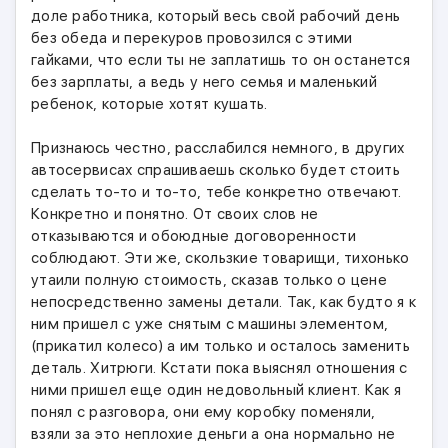
доле работника, который весь свой рабочий день
без обеда и перекуров провозился с этими
гайками, что если ты не заплатишь то он останется
без зарплаты, а ведь у него семья и маленький
ребенок, которые хотят кушать.
Признаюсь честно, расслабился немного, в других
автосервисах спрашиваешь сколько будет стоить
сделать то-то и то-то, тебе конкретно отвечают.
Конкретно и понятно. От своих слов не
отказываются и обоюдные договоренности
соблюдают. Эти же, скользкие товарищи, тихонько
утаили полную стоимость, сказав только о цене
непосредственно замены детали. Так, как будто я к
ним пришел с уже снятым с машины элементом,
(прикатил колесо) а им только и осталось заменить
деталь. Хитрюги. Кстати пока выяснял отношения с
ними пришел еще один недовольный клиент. Как я
понял с разговора, они ему коробку поменяли,
взяли за это неплохие деньги а она нормально не