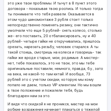
это уже твои проблемы. И тычут в 8 пункт этого
договора - показывая твою роспись. И только тогда
ты понимаете что тебя развели. Оказывается в
этом чудо шиномонтаже 3 рубля стоит только
непосредственно поменять резину, они тактично
умолчали что еще 5 рублей- снять колесо, столько
же- его поставить, 20 отбалансировать, ну и 40
рублей- четыре гайки не откручивались, пришлось
срезать, нарезать резьбу, человек старался. А ты
такой стоишь, смотришь на колеса и говоришь- так
гайки же вроде старые, мои, родимые. А мастер-
нет, тебе показалось, это не твои, это мы тебе
оригинальные поставили, немного, правда, б.у., зато
на века, не какой-то там китай. И вообще, 73
рублей это с учетом скидки, которую мы кому
попало не даем, только VIP клиентам. Но мы вошли
в твое положение и пожалели тебя, будь
благодарен нам за это.
И видя что скидкой я не проникся, мастер на мои
робкие возражения начинает плакаться о тяжелой