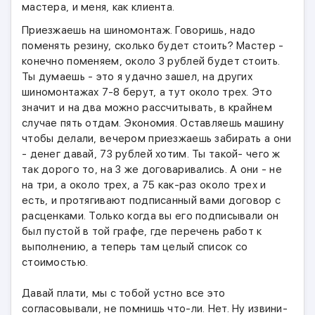
мастера, и меня, как клиента.
Приезжаешь на шиномонтаж. Говоришь, надо
поменять резину, сколько будет стоить? Мастер -
конечно поменяем, около 3 рублей будет стоить.
Ты думаешь - это я удачно зашел, на других
шиномонтажах 7-8 берут, а тут около трех. Это
значит и на два можно рассчитывать, в крайнем
случае пять отдам. Экономия. Оставляешь машину
чтобы делали, вечером приезжаешь забирать а они
- денег давай, 73 рублей хотим. Ты такой- чего ж
так дорого то, на 3 же договаривались. А они - не
на три, а около трех, а 75 как-раз около трех и
есть, и протягивают подписанный вами договор с
расценками. Только когда вы его подписывали он
был пустой в той графе, где перечень работ к
выполнению, а теперь там целый список со
стоимостью.
Давай плати, мы с тобой устно все это
согласовывали, не помнишь что-ли. Нет. Ну извини-