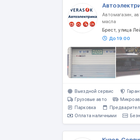
Автоэлектр
Автомагазин, ав
масла
Брест, улица Ле
До 19:00
Выездной сервис
Гаран
Грузовые авто
Микроав
Парковка
Предваритель
Оплата наличными
Безн
Кузов-Серви