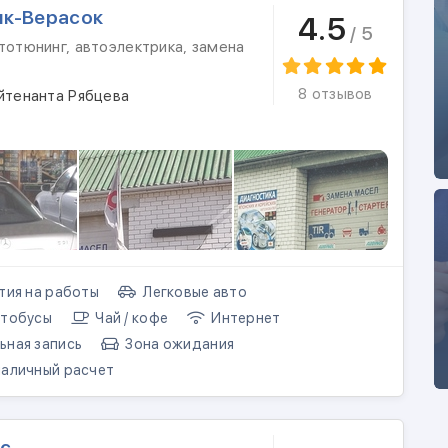
ик-Верасок
4.5
/ 5
тотюнинг, автоэлектрика, замена
8 отзывов
йтенанта Рябцева
тия на работы
Легковые авто
тобусы
Чай / кофе
Интернет
ная запись
Зона ожидания
аличный расчет
с