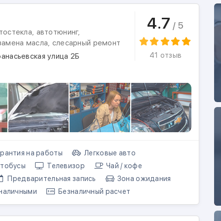
4.7
/ 5
тостекла, автотюнинг,
 замена масла, слесарный ремонт
41 отзыв
анасьевская улица 2Б
рантия на работы
Легковые авто
тобусы
Телевизор
Чай / кофе
Предварительная запись
Зона ожидания
наличными
Безналичный расчет