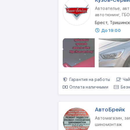
Автоателье, авт
автотюнинг, ГБО
Брест, Тришинск
До 19:00
Гарантия на работы
Чай
Оплата наличными
Безн
АвтоБрейк
Автомагазин, за
шиномонтаж