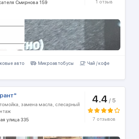
1 отзыв
сателя Смирнова 159
ковые авто
Микроавтобусы
Чай / кофе
рант"
4.4
/ 5
томойка, замена масла, слесарный
онтаж
7 отзывов
ая улица 335