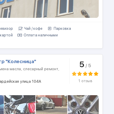
евизор
Чай / кофе
Парковка
картой
Оплата наличными
р "Колесница"
5
/ 5
мена масла, слесарный ремонт,
1 отзыв
вардейская улица 104А