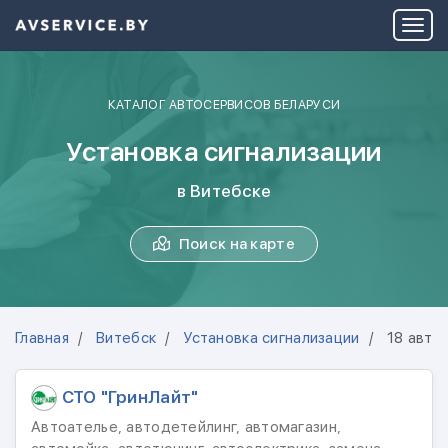
КАТАЛОГ АВТОСЕРВИСОВ БЕЛАРУСИ
Установка сигнализации
в Витебске
Поиск на карте
Главная
Витебск
Установка сигнализации
18 авто
СТО "ГринЛайт"
Автоателье, автодетейлинг, автомагазин,