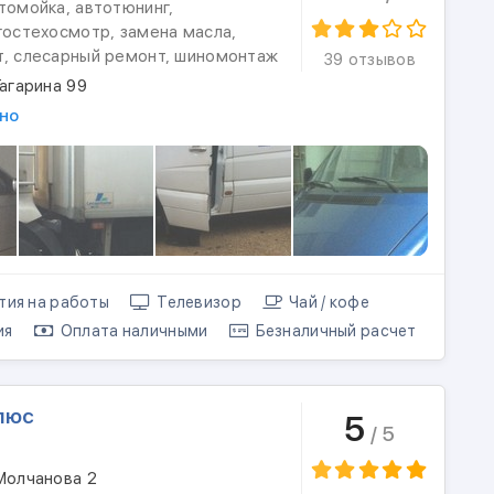
томойка, автотюнинг,
гостехосмотр, замена масла,
т, слесарный ремонт, шиномонтаж
39 отзывов
Гагарина 99
но
тия на работы
Телевизор
Чай / кофе
ия
Оплата наличными
Безналичный расчет
люс
5
/ 5
Молчанова 2