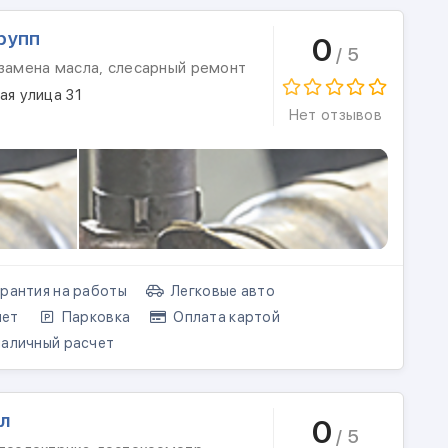
рупп
0
/ 5
 замена масла, слесарный ремонт
ая улица 31
Нет отзывов
рантия на работы
Легковые авто
нет
Парковка
Оплата картой
аличный расчет
л
0
/ 5