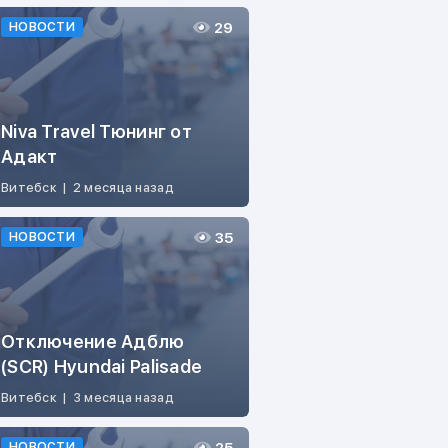
29
НОВОСТИ
Niva Travel Тюнинг от
Адакт
Витебск
|
2 месяца назад
35
НОВОСТИ
Отключение Адблю
(SCR) Hyundai Palisade
Витебск
|
3 месяца назад
НОВОСТИ