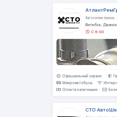
АтлантРемГ
Автоэлектрика,
Витебск, Двинск
С 9:00
Официальный сервис
Га
Микроавтобусы
Интер
Оплата наличными
Безн
СТО АвтоШе