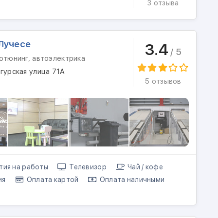
3 отзыва
Лучесе
3.4
/ 5
отюнинг, автоэлектрика
гурская улица 71А
5 отзывов
тия на работы
Телевизор
Чай / кофе
ия
Оплата картой
Оплата наличными