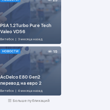
25
PSA 1.2Turbo Pure Tech
Valeo VD56
Витебск
|
3 месяца назад
15
НОВОСТИ
AcDelco E80 Gen2
перевод на евро 2
Витебск
|
4 месяца назад
Больше публикаций