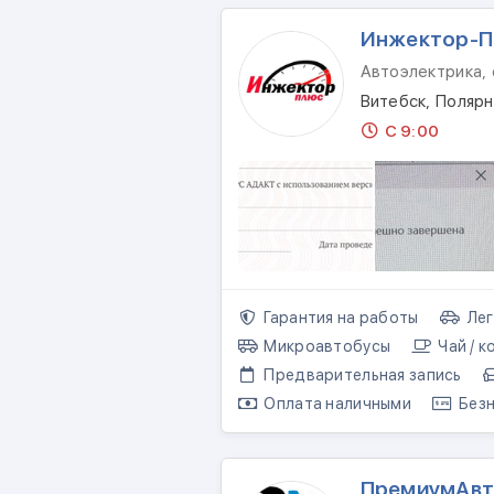
Инжектор-
Автоэлектрика,
Витебск, Полярн
С 9:00
Гарантия на работы
Лег
Микроавтобусы
Чай / к
Предварительная запись
Оплата наличными
Безн
ПремиумАв