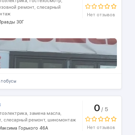
тоэлектрика, гостехосмотр,
узовной ремонт, слесарный
онтаж
Нет отзывов
Правды 30Г
тобусы
с
0
/ 5
тоэлектрика, замена масла,
т, слесарный ремонт, шиномонтаж
Нет отзывов
Максима Горького 46А