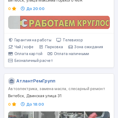
Витебск, улица Максима Горького 46А
0
До 20:00
Гарантия на работы
Телевизор
Чай / кофе
Парковка
Зона ожидания
Оплата картой
Оплата наличными
Безналичный расчет
АтлантРемГрупп
Автоэлектрика, замена масла, слесарный ремонт
Витебск, Двинская улица 31
0
До 18:00