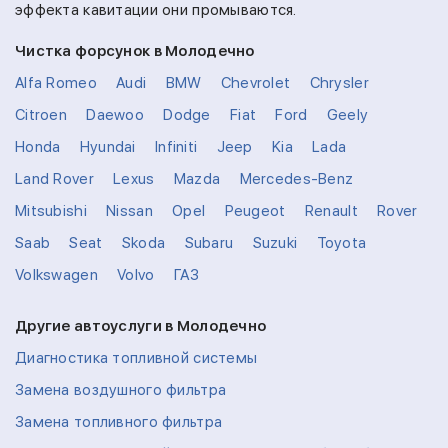
эффекта кавитации они промываются.
Чистка форсунок в Молодечно
Alfa Romeo
Audi
BMW
Chevrolet
Chrysler
Citroen
Daewoo
Dodge
Fiat
Ford
Geely
Honda
Hyundai
Infiniti
Jeep
Kia
Lada
Land Rover
Lexus
Mazda
Mercedes-Benz
Mitsubishi
Nissan
Opel
Peugeot
Renault
Rover
Saab
Seat
Skoda
Subaru
Suzuki
Toyota
Volkswagen
Volvo
ГАЗ
Другие автоуслуги в Молодечно
Диагностика топливной системы
Замена воздушного фильтра
Замена топливного фильтра