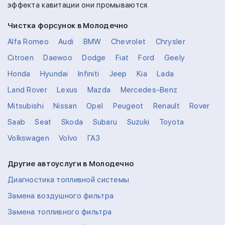
эффекта кавитации они промываются.
Чистка форсунок в Молодечно
Alfa Romeo
Audi
BMW
Chevrolet
Chrysler
Citroen
Daewoo
Dodge
Fiat
Ford
Geely
Honda
Hyundai
Infiniti
Jeep
Kia
Lada
Land Rover
Lexus
Mazda
Mercedes-Benz
Mitsubishi
Nissan
Opel
Peugeot
Renault
Rover
Saab
Seat
Skoda
Subaru
Suzuki
Toyota
Volkswagen
Volvo
ГАЗ
Другие автоуслуги в Молодечно
Диагностика топливной системы
Замена воздушного фильтра
Замена топливного фильтра