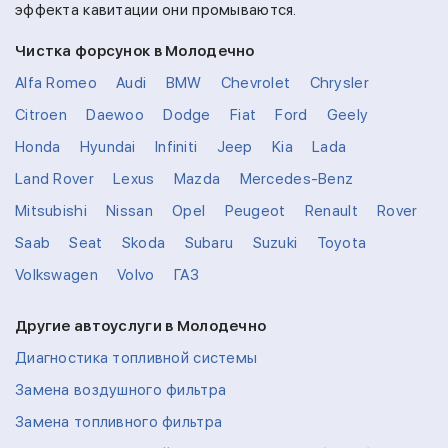
эффекта кавитации они промываются.
Чистка форсунок в Молодечно
Alfa Romeo
Audi
BMW
Chevrolet
Chrysler
Citroen
Daewoo
Dodge
Fiat
Ford
Geely
Honda
Hyundai
Infiniti
Jeep
Kia
Lada
Land Rover
Lexus
Mazda
Mercedes-Benz
Mitsubishi
Nissan
Opel
Peugeot
Renault
Rover
Saab
Seat
Skoda
Subaru
Suzuki
Toyota
Volkswagen
Volvo
ГАЗ
Другие автоуслуги в Молодечно
Диагностика топливной системы
Замена воздушного фильтра
Замена топливного фильтра