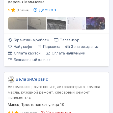
деревня Малиновка
5
До 23:00
(1 отзыв)
Гарантия на работы
Телевизор
Чай / кофе
Парковка
Зона ожидания
Оплата картой
Оплата наличными
Безналичный расчет
ВэлариСервис
Автомагазин, автотюнинг, автоэлектрика, замена
масла, кузовной ремонт, слесарный ремонт,
шиномонтаж
Минск, Тростенецкая улица 10
4.1
Уже закрыто
(9 отзывов)