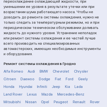
переохлаждение охлаждающей жидкости, при
уменьшении ее уровня в результате утечки или при
возрастании шума работающего насоса. Чтобы не
доводить до ремонта системы охлаждения, нужно не
только следить за температурным режимом, но и при
периодическом техническом обслуживании доливать
жидкость до нужного уровня. Устранение неполадок
или ремонт системы охлаждения и ее частей лучше
всего производить на специализированных
автомастерских, имеющих необходимые инструменты
и оборудования.
Ремонт системы охлаждения в Гродно
Alfa Romeo
Audi
BMW
Chevrolet
Chrysler
Citroen
Daewoo
Dodge
Fiat
Ford
Geely
Honda
Hyundai
Infiniti
Jeep
Kia
Lada
Land Rover
Lexus
Mazda
Mercedes-Benz
Mitsubishi
Nissan
Opel
Peugeot
Renault
Rover