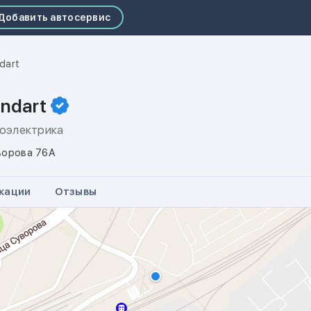
Добавить автосервис
dart
andart
тоэлектрика
ворова 76А
кации
Отзывы