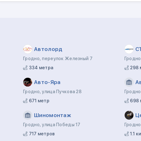
Автолорд
С
Гродно, переулок Железный 7
Гродно
334 метра
298 
Авто-Яра
А
Гродно, улица Пучкова 28
Гродно
671 метр
698 
Шиномонтаж
Ц
Гродно, улица Победы 17
Гродно
717 метров
1.1 