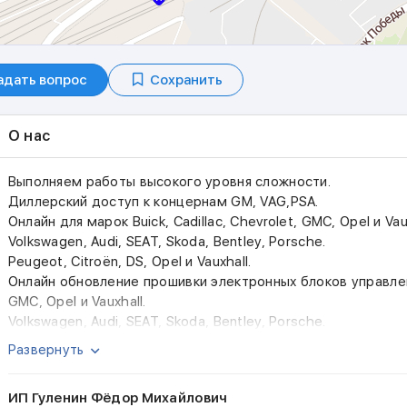
адать вопрос
Сохранить
О нас
Выполняем работы высокого уровня сложности.
Диллерский доступ к концернам GM, VAG,PSA.
Онлайн для марок Buick, Cadillac, Chevrolet, GMC, Opel и Vaux
Volkswagen, Audi, SEAT, Skoda, Bentley, Porsche.
Peugeot, Citroën, DS, Opel и Vauxhall.
Онлайн обновление прошивки электронных блоков управления
GMC, Opel и Vauxhall.
Volkswagen, Audi, SEAT, Skoda, Bentley, Porsche.
Peugeot, Citroën, DS, Opel и Vauxhall.
Развернуть
Русификация Buick, Cadillac, Chevrolet, GMC, Opel и Vauxhall.
Снятие защиты компонентов,component security, Volkswagen,
ИП Гуленин Фёдор Михайлович
Porsche.