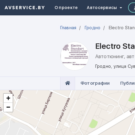
О проекте
Автосервисы
Главная
Гродно
Electro Stan
Electro St
Автотюнинг, ав
Гродно
,
улица Су
Фотографии
Публи
+
−