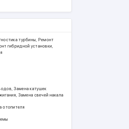
 Audi, SEAT, Skoda, Bentley,
Audi, SEAT, Skoda, Bentley,
,
гностика турбины
Ремонт
oën, DS, Opel и Vauxhall.
,
онт гибридной установки
правления авто после воды /
ля
проводка.
,
водов
Замена катушек
,
жигания
Замена свечей накала
а отопителя
темы