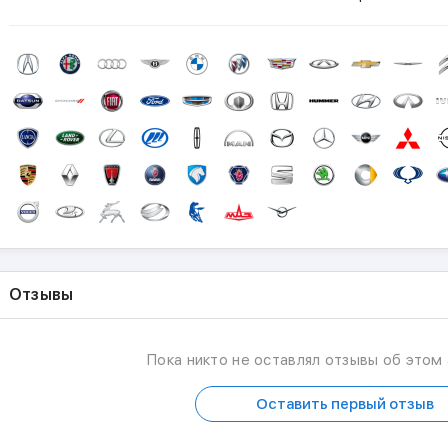
Ремонт Эур mazda rx8
Mersedes 220 решение проблемы вентилятора охлаждения
вентиляторами.
Jetta отключение шторок
Lada westa привязка ключей , immo off .
Примеры наших работ можно увидеть на сайте по закрепл
Инстаграм.
Отзывы
Пока никто не оставлял отзывы об этом
Оставить первый отзыв