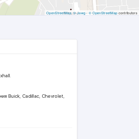
OpenStreetMap
,
© Jawg
-
© OpenStreetMap
contributors
hall.
 Buick, Cadillac, Chevrolet,
 Audi, SEAT, Skoda, Bentley,