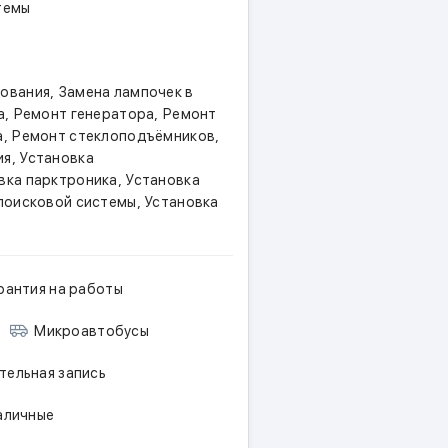
темы
,
дования
Замена лампочек в
,
,
а
Ремонт генератора
Ремонт
,
,
а
Ремонт стеклоподъёмников
,
ия
Установка
,
вка парктроника
Установка
,
поисковой системы
Установка
 машины "на столе" для
рантия на работы
Микроавтобусы
ля, потери связи с
ельная запись
ез разборки
личные