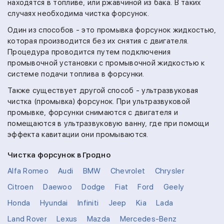
находятся в топливе, или ржавчиной из бака. В таких
случаях необходима чистка форсунок.
Один из способов - это промывка форсунок жидкостью,
которая производится без их снятия с двигателя.
Процедура проводится путем подключения
промывочной установки с промывочной жидкостью к
системе подачи топлива в форсунки.
Также существует другой способ - ультразвуковая
чистка (промывка) форсунок. При ультразвуковой
промывке, форсунки снимаются с двигателя и
помещаются в ультразвуковую ванну, где при помощи
эффекта кавитации они промываются.
Чистка форсунок в Гродно
Alfa Romeo
Audi
BMW
Chevrolet
Chrysler
Citroen
Daewoo
Dodge
Fiat
Ford
Geely
Honda
Hyundai
Infiniti
Jeep
Kia
Lada
Land Rover
Lexus
Mazda
Mercedes-Benz