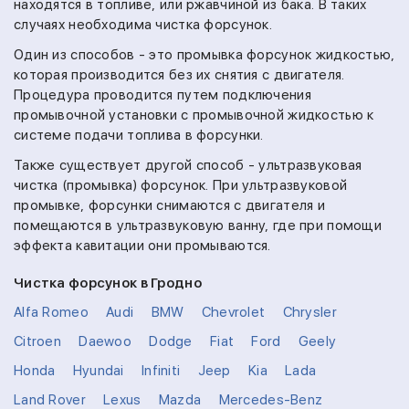
находятся в топливе, или ржавчиной из бака. В таких
случаях необходима чистка форсунок.
Один из способов - это промывка форсунок жидкостью,
которая производится без их снятия с двигателя.
Процедура проводится путем подключения
промывочной установки с промывочной жидкостью к
системе подачи топлива в форсунки.
Также существует другой способ - ультразвуковая
чистка (промывка) форсунок. При ультразвуковой
промывке, форсунки снимаются с двигателя и
помещаются в ультразвуковую ванну, где при помощи
эффекта кавитации они промываются.
Чистка форсунок в Гродно
Alfa Romeo
Audi
BMW
Chevrolet
Chrysler
Citroen
Daewoo
Dodge
Fiat
Ford
Geely
Honda
Hyundai
Infiniti
Jeep
Kia
Lada
Land Rover
Lexus
Mazda
Mercedes-Benz