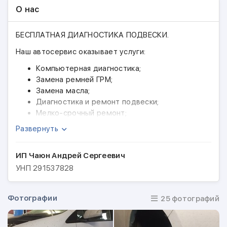
О нас
БЕСПЛАТНАЯ ДИАГНОСТИКА ПОДВЕСКИ.
Наш автосервис оказывает услуги:
Компьютерная диагностика;
Замена ремней ГРМ;
Замена масла;
Диагностика и ремонт подвески;
Мелко-срочный ремонт;
ремонт тормозной системы;
Развернуть
Ремонт тормозной системы;
Ремонт стартеров и генераторов;
ИП Чаюн Андрей Сергеевич
Замена сцепления;
УНП
291537828
Сход развал;
Шиномонтаж.
Замена масла Petronas:
Фотографии
25 фотографий
10W-40 (11 рублей за литр)
5W-40 (14 рублей за литр)