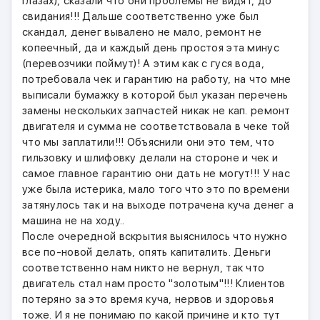
глазах), сказали что они проблемы не видят, до
свидания!!! Дальше соответственно уже был
скандал, денег вывалено не мало, ремонт не
копеечный, да и каждый день простоя эта минус
(перевозчики поймут)! А этим как с гуся вода,
потребовала чек и гарантию на работу, на что мне
выписали бумажку в которой был указан перечень
замены нескольких запчастей никак не кап. ремонт
двигателя и сумма не соответствовала в чеке той
что мы заплатили!!! Объяснили они это тем, что
гильзовку и шлифовку делали на стороне и чек и
самое главное гарантию они дать не могут!!! У нас
уже была истерика, мало того что это по времени
затянулось так и на выходе потрачена куча денег а
машина не на ходу..
После очередной вскрытия выяснилось что нужно
все по-новой делать, опять капиталить. Деньги
соответственно нам никто не вернул, так что
двигатель стал нам просто "золотым"!!! Клиентов
потеряно за это время куча, нервов и здоровья
тоже. И я не понимаю по какой причине и кто тут