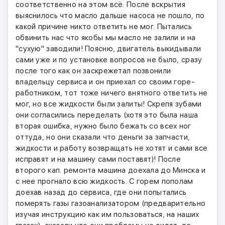
соответственно на этом всё. После вскрытия
выяснилось что масло дальше насоса не пошло, по
какой причине никто ответить не мог. Пытались
обвинить нас что якобы мы масло не залили и на
"сухую" заводили! Поясню, двигатель выкидывали
сами уже и по установке вопросов не было, сразу
после того как он заскрежетал позвонили
владельцу сервиса и он приехал со своим горе-
работником, тот тоже ничего внятного ответить не
мог, но все жидкости были залиты! Скрепя зубами
они согласились переделать (хотя это была наша
вторая ошибка, нужно было бежать со всех ног
оттуда, но они сказали что деньги за запчасти,
жидкости и работу возвращать не хотят и сами все
исправят и на машину сами поставят)! После
второго кап. ремонта машина доехала до Минска и
с нее прогнало всю жидкость. С горем пополам
доехав назад до сервиса, где они попытались
померять газы газоанализатором (предварительно
изучая инструкцию как им пользоваться, на наших