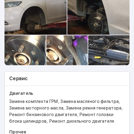
5W-30 (17 рублей за литр)
Масло PETRONAS Syntium – результат продвинутых
исследований и разработок, выполняемых PLI в
качестве официального технологического партнера
для команды Mercedes GP PETRONAS Formula 1. Он
соответствует самым строгим отраслевым
стандартам и предназначен для использования на
самых сложных участках и условиях движения.
Плюсы:
Оптимальная производительность двигателя
Сервис
для бесперебойного привода.
Максимальная выходная мощность с отличной
Двигатель
экономией топлива.
Чистый двигатель с длительным сроком
,
,
Замена комплекта ГРМ
Замена масляного фильтра
службы двигателя.
,
,
Замена моторного масла
Замена ремня генератора
Отличная защита от износа в экстремальных
,
Ремонт бензинового двигателя
Ремонт головки
условиях.
,
блока цилиндров
Ремонт дизельного двигателя
Прочее