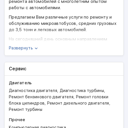
ремонта автомобилей с многолетним опытом
работы с автомобилями.
Предлагаем Вам различные услуги по ремонту и
обслуживанию микроавтобусов, средних грузовых
до 3,5 тонн и легковых автомобилей.
На сегодняшний день основным направлением
автосервиса является диагностика, техническое
Развернуть
обслуживание и ремонт автомобилей всех марок
Renault, Citroen, Peugeot, Mersedes, BMW, Opel,
Ford, Skoda, VW, Seat, Audi, Fiat, Saab, Alfa Romeo,
Сервис
Subaru, Honda, Hundai, Mazda, Toyota, Daewoo,
Lancia, Nissan, Suzuki, Mitsubishi и др.
Двигатель
,
,
Диагностика двигателя
Диагностика турбины
,
Ремонт бензинового двигателя
Ремонт головки
,
,
блока цилиндров
Ремонт дизельного двигателя
Ремонт турбины
Прочее
Компьютерная диагностика