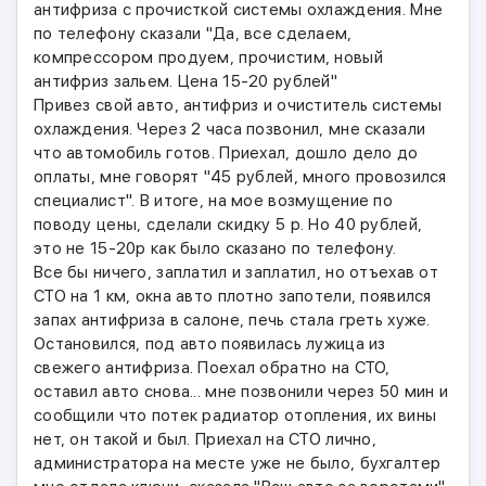
антифриза с прочисткой системы охлаждения. Мне
по телефону сказали "Да, все сделаем,
компрессором продуем, прочистим, новый
антифриз зальем. Цена 15-20 рублей"
Привез свой авто, антифриз и очиститель системы
охлаждения. Через 2 часа позвонил, мне сказали
что автомобиль готов. Приехал, дошло дело до
оплаты, мне говорят "45 рублей, много провозился
специалист". В итоге, на мое возмущение по
поводу цены, сделали скидку 5 р. Но 40 рублей,
это не 15-20р как было сказано по телефону.
Все бы ничего, заплатил и заплатил, но отъехав от
СТО на 1 км, окна авто плотно запотели, появился
запах антифриза в салоне, печь стала греть хуже.
Остановился, под авто появилась лужица из
свежего антифриза. Поехал обратно на СТО,
оставил авто снова... мне позвонили через 50 мин и
сообщили что потек радиатор отопления, их вины
нет, он такой и был. Приехал на СТО лично,
администратора на месте уже не было, бухгалтер