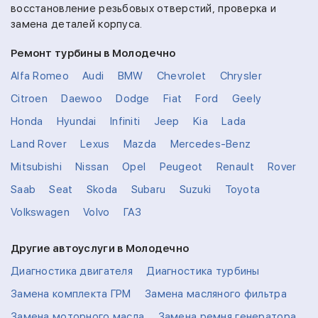
восстановление резьбовых отверстий, проверка и
замена деталей корпуса.
Ремонт турбины в Молодечно
Alfa Romeo
Audi
BMW
Chevrolet
Chrysler
Citroen
Daewoo
Dodge
Fiat
Ford
Geely
Honda
Hyundai
Infiniti
Jeep
Kia
Lada
Land Rover
Lexus
Mazda
Mercedes-Benz
Mitsubishi
Nissan
Opel
Peugeot
Renault
Rover
Saab
Seat
Skoda
Subaru
Suzuki
Toyota
Volkswagen
Volvo
ГАЗ
Другие автоуслуги в Молодечно
Диагностика двигателя
Диагностика турбины
Замена комплекта ГРМ
Замена масляного фильтра
Замена моторного масла
Замена ремня генератора