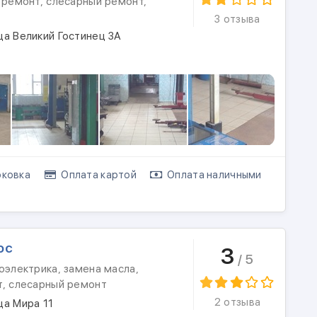
 ремонт, слесарный ремонт,
3 отзыва
ца Великий Гостинец 3А
ковка
Оплата картой
Оплата наличными
юс
3
/ 5
оэлектрика, замена масла,
т, слесарный ремонт
2 отзыва
ца Мира 11