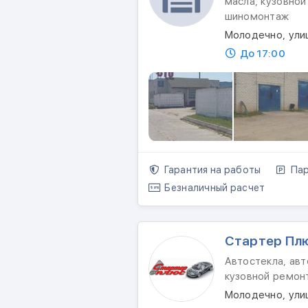
масла, кузовной
шиномонтаж
Молодечно, ули
До 17:00
Гарантия на работы
Пар
Безналичный расчет
Стартер Пл
Автостекла, авт
кузовной ремон
Молодечно, ули