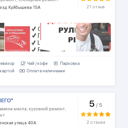
21 отзыв
езд Куйбышева 15А
евизор
Чай / кофе
Парковка
картой
Оплата наличными
ЛЕГО"
5
/ 5
амена масла, кузовной ремонт,
нт
2 отзыва
енская улица 40А