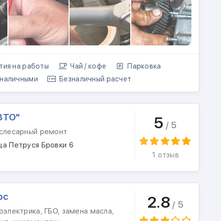
тия на работы
Чай / кофе
Парковка
наличными
Безналичный расчет
ВТО"
5
/ 5
 слесарный ремонт
ца Петруся Бровки 6
1 отзыв
рс
2.8
/ 5
оэлектрика, ГБО, замена масла,