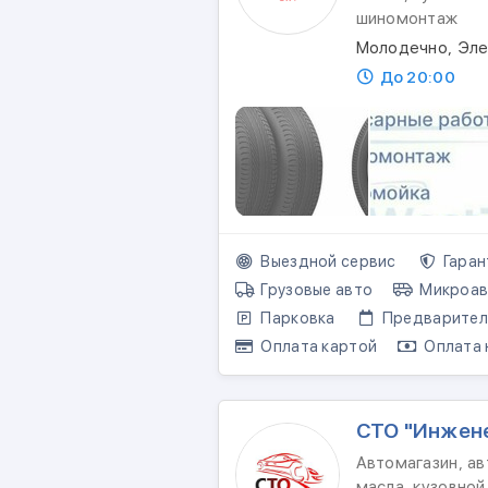
шиномонтаж
Молодечно, Эле
До 20:00
Выездной сервис
Гаран
Грузовые авто
Микроав
Парковка
Предваритель
Оплата картой
Оплата 
СТО "Инжен
Автомагазин, ав
масла, кузовно