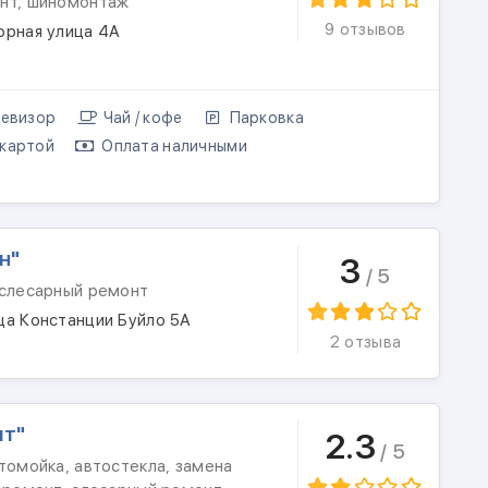
нт, шиномонтаж
9 отзывов
орная улица 4А
евизор
Чай / кофе
Парковка
картой
Оплата наличными
н"
3
/ 5
 слесарный ремонт
ца Констанции Буйло 5А
2 отзыва
ит"
2.3
/ 5
томойка, автостекла, замена