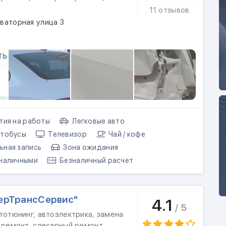
11 отзывов
ваторная улица 3
тия на работы
Легковые авто
тобусы
Телевизор
Чай / кофе
ная запись
Зона ожидания
наличными
Безналичный расчет
ерТрансСервис"
4.1
/ 5
тотюнинг, автоэлектрика, замена
й ремонт, слесарный ремонт