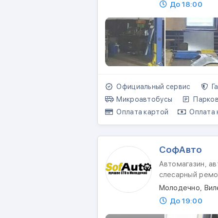
До 18:00
Официальный сервис
Га
Микроавтобусы
Парков
Оплата картой
Оплата 
СофАвто
Автомагазин, ав
слесарный ремо
Молодечно, Вил
До 19:00