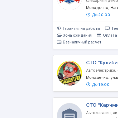
слесарный ремо
Молодечно, Наг
До 20:00
Гарантия на работы
Тел
Зона ожидания
Оплата 
Безналичный расчет
СТО "Кулиби
Автоэлектрика,
Молодечно, ули
До 19:00
СТО "Карчм
Автомагазин, ав