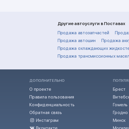
Другие автоуслуги в Поставах
Продажа автозапчастей
Прода
Продажа автошин
Продажа акк
Продажа охлаждающих жидкост
Продажа трансмиссионных масе
ДОПОЛНИТЕЛЬНО
ПОПУЛЯ
О проекте
Брест
Правила пользования
Витебс
Конфиденциальность
Гомель
Обратная связь
Гродно
Инстаграм
Минск
Вконтакте
Могиле