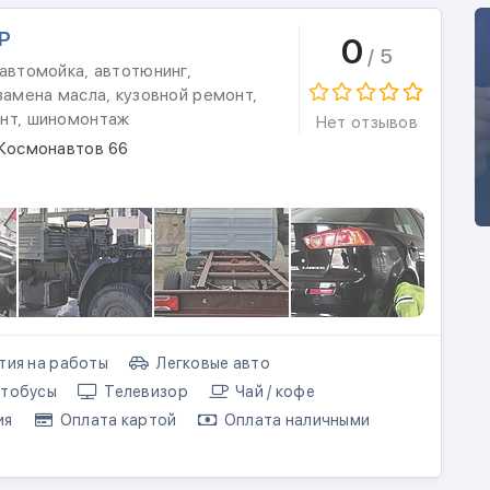
Р
0
/ 5
автомойка, автотюнинг,
замена масла, кузовной ремонт,
нт, шиномонтаж
Нет отзывов
 Космонавтов 66
тия на работы
Легковые авто
тобусы
Телевизор
Чай / кофе
ия
Оплата картой
Оплата наличными