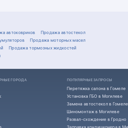
жа автоковриков
Продажа автостекол
умуляторов
Продажа моторных масел
ей
Продажа тормозных жидкостей
л
РНЫЕ ГОРОДА
ПОПУЛЯРНЫЕ ЗАПРОСЫ
Перетяжка салона в Гомеле
к
Установка ГБО в Могилеве
Замена автостекол в Гомел
Шиномонтаж в Могилеве
Развал-схождение в Гродно
в
Заправка кондиционера в М