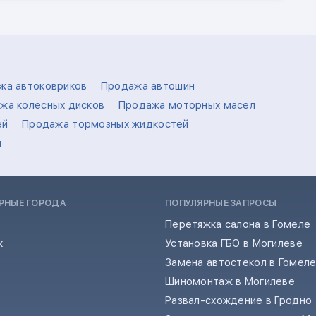
жа автоковриков
Продажа автошин
жа колесных дисков
Продажа моторных масел
ей
Продажа тормозных жидкостей
л
РНЫЕ ГОРОДА
ПОПУЛЯРНЫЕ ЗАПРОСЫ
Перетяжка салона в Гомеле
к
Установка ГБО в Могилеве
Замена автостекол в Гомел
Шиномонтаж в Могилеве
Развал-схождение в Гродно