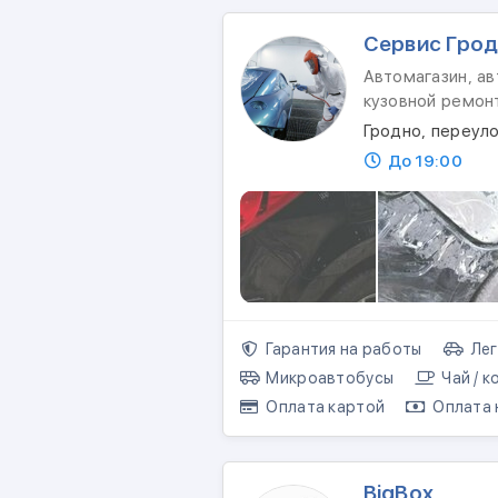
Сервис Гро
Автомагазин, ав
кузовной ремон
Гродно, переул
До 19:00
Гарантия на работы
Лег
Микроавтобусы
Чай / к
Оплата картой
Оплата 
BigBox