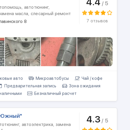
4.4
/ 5
втопомощь, автотюнинг,
 замена масла, слесарный ремонт
7 отзывов
лавинского 8
ковые авто
Микроавтобусы
Чай / кофе
Предварительная запись
Зона ожидания
наличными
Безналичный расчет
"Южный"
4.3
/ 5
тотюнинг, автоэлектрика, замена