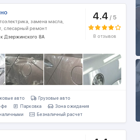
дно
4.4
/ 5
тоэлектрика, замена масла,
т, слесарный ремонт
8 отзывов
ок Дзержинского 8А
ковые авто
Грузовые авто
офе
Парковка
Зона ожидания
наличными
Безналичный расчет