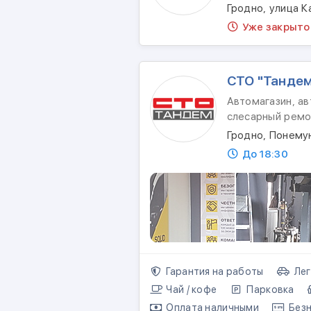
Гродно, улица К
Уже закрыто
СТО "Танде
Автомагазин, ав
слесарный ремо
Гродно, Понемун
До 18:30
Гарантия на работы
Лег
Чай / кофе
Парковка
Оплата наличными
Безн