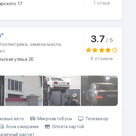
1 отзыв
арского 17
м"
3.7
/ 5
тоэлектрика, замена масла,
нт
9 отзывов
ьская улица 2Е
ковые авто
Микроавтобусы
Телевизор
Зона ожидания
Оплата картой
аличный расчет