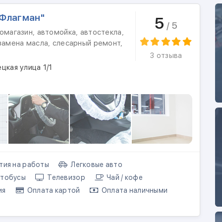
"Флагман"
5
/ 5
омагазин, автомойка, автостекла,
замена масла, слесарный ремонт,
3 отзыва
цкая улица 1/1
тия на работы
Легковые авто
тобусы
Телевизор
Чай / кофе
ия
Оплата картой
Оплата наличными