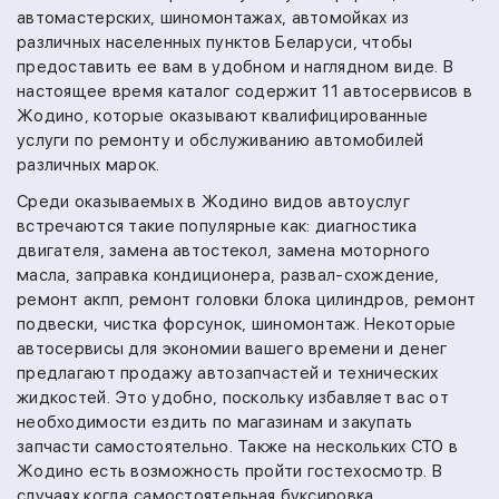
автомастерских, шиномонтажах, автомойках из
различных населенных пунктов Беларуси, чтобы
предоставить ее вам в удобном и наглядном виде. В
настоящее время каталог содержит 11 автосервисов в
Жодино, которые оказывают квалифицированные
услуги по ремонту и обслуживанию автомобилей
различных марок.
Среди оказываемых в Жодино видов автоуслуг
встречаются такие популярные как:
диагностика
двигателя,
замена автостекол,
замена моторного
масла,
заправка кондиционера,
развал-схождение,
ремонт акпп,
ремонт головки блока цилиндров,
ремонт
подвески,
чистка форсунок,
шиномонтаж.
Некоторые
автосервисы для экономии вашего времени и денег
предлагают продажу автозапчастей и технических
жидкостей. Это удобно, поскольку избавляет вас от
необходимости ездить по магазинам и закупать
запчасти самостоятельно.
Также на
нескольких СТО в
Жодино есть возможность пройти гостехосмотр.
В
случаях когда самостоятельная буксировка